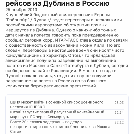
рейсов из Дублина в Россию
25 ноября 2013
Крупнейший бюджетный авиаперевозчик Европы
"Райанэйр" / Ryanair/ ведет переговоры с несколькими
российскими аэропортами об открытии прямых
маршрутов из Дублина. Однако о каких-либо точных
датах начала полетов говорить пока преждевременно,
сообщил сегодня корр. ИТАР-ТАСС глава отдела по связям
с общественностью авиакомпании Робин Кили. По его
словам, переговоры в настоящее время они носят чисто
консультационный характер. О том, что ирландская
авиакомпания получила разрешение на выполнение
полетов из Москвы и Санкт-Петербурга в Дублин, сегодня
сообщалось на сайте Росавиации. В мае этого года в
Ryanair пожаловались, что до сих пор не получили
разрешение на полеты в Россию из-за большого
количества бюрократических препятствий.
ВДНХ может войти в основной список Всемирного
23:05
наследия ЮНЕСКО
Китай запустит первый регулярный контейнерный
22:34
маршрут в ЕС через Севморпуть
Более 20 человек задержаны по делу о
22:12
незарегистрированных криптообменниках в «Москва-
Сити»