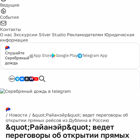
Ведущие
События
Контакты
О нас
Экскурсии
Silver Studio
Рекламодателям
Юридическая
информация
Слушайте
App Store
Google Play
Telegram App
Серебряный
дождь
12+
/
Новости
/
&quot;Райанэйр&quot; ведет переговоры об
открытии прямых рейсов из Дублина в Россию
&quot;Райанэйр&quot; ведет
переговоры об открытии прямых