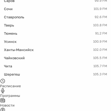
Саров
99.9 FM
Сочи
101.9 FM
Ставрополь
92.6 FM
Тверь
103.8 FM
Тюмень
91.2 FM
Усинск
100.9 FM
Ханты-Мансийск
102.0 FM
Чайковский
105.5 FM
Чита
105.7 FM
Шерегеш
105.3 FM
Расписание
Программы
Новости