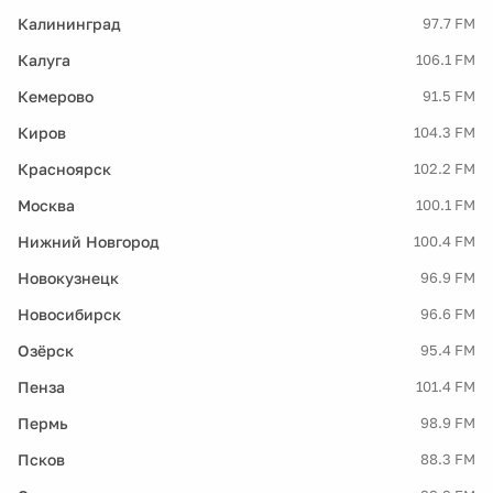
Калининград
97.7 FM
Калуга
106.1 FM
Кемерово
91.5 FM
Киров
104.3 FM
Красноярск
102.2 FM
Москва
100.1 FM
Нижний Новгород
100.4 FM
Новокузнецк
96.9 FM
Новосибирск
96.6 FM
Озёрск
95.4 FM
Пенза
101.4 FM
Пермь
98.9 FM
Псков
88.3 FM