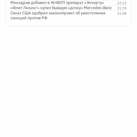
Минздрав добавил в ЖНВЛП препарат «Энхерту»
22:12
«Флит Лизинг» купил бывшую «дочку» Mercedes-Benz
21:39
Сенат США одобрил законопроект об ужесточении
21:08
санкций против РФ