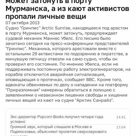
может затонуть в порту
Мурманска, а из кают активистов
пропали личные вещи
07 октября 2013
Судно "Гринпис" Arctic Sunrise, находящееся под арестом
в порту Мурманска, может затонуть, предупреждает
судовой механик Маннес Убелс. Его письмо было
зачитано сегодня на пресс-конференции представителей
"Гринпис". Механика, которого арестовали вместе с
остальными 29 актвистами по подозрению в пиратстве, в
минувшую пятницу отвезли на само судно, чтобы он
проверил его состояние. По мнению Убелса, если не
поддерживать постоянную работу электрогенераторов, на
корабле отключится аварийная сигнализация,
оповещающая о протечках, сообщает ВВС. Кроме того,
адвокаты обвиняемых по делу о нападении на платформу
"Приразломная" намерены обратиться в полицию с
заявлениями о незаконном лишении свободы и хищении
личных вещей из кают на судне "Арктик Санрайз".
Экс-директор Popcorn Books получил четыре года
14:41
условно
Громкий звук, который слышали в Москве и
13:04
Подмосковье, объясняют пролетом сверхзвукового