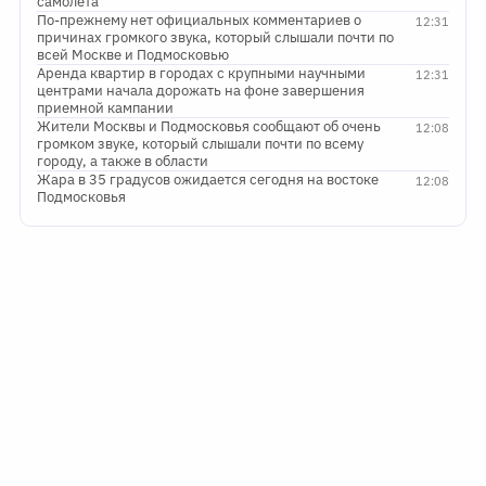
самолета
По-прежнему нет официальных комментариев о
12:31
причинах громкого звука, который слышали почти по
всей Москве и Подмосковью
Аренда квартир в городах с крупными научными
12:31
центрами начала дорожать на фоне завершения
приемной кампании
Жители Москвы и Подмосковья сообщают об очень
12:08
громком звуке, который слышали почти по всему
городу, а также в области
Жара в 35 градусов ожидается сегодня на востоке
12:08
Подмосковья