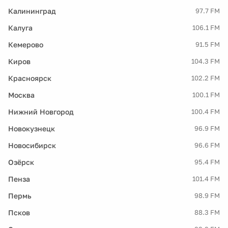
Калининград
97.7 FM
Калуга
106.1 FM
Кемерово
91.5 FM
Киров
104.3 FM
Красноярск
102.2 FM
Москва
100.1 FM
Нижний Новгород
100.4 FM
Новокузнецк
96.9 FM
Новосибирск
96.6 FM
Озёрск
95.4 FM
Пенза
101.4 FM
Пермь
98.9 FM
Псков
88.3 FM