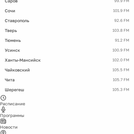
Саров
99.9 FM
Сочи
101.9 FM
Ставрополь
92.6 FM
Тверь
103.8 FM
Тюмень
91.2 FM
Усинск
100.9 FM
Ханты-Мансийск
102.0 FM
Чайковский
105.5 FM
Чита
105.7 FM
Шерегеш
105.3 FM
Расписание
Программы
Новости