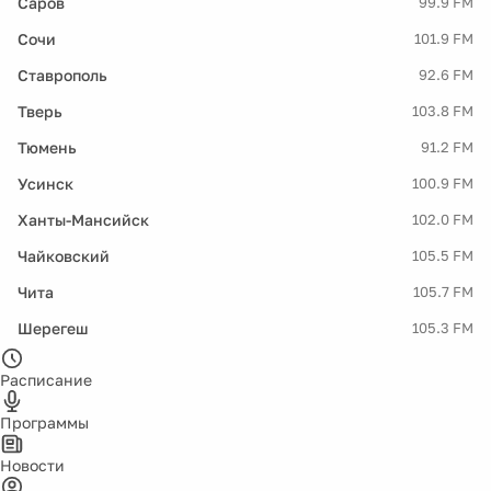
Саров
99.9 FM
Сочи
101.9 FM
Ставрополь
92.6 FM
Тверь
103.8 FM
Тюмень
91.2 FM
Усинск
100.9 FM
Ханты-Мансийск
102.0 FM
Чайковский
105.5 FM
Чита
105.7 FM
Шерегеш
105.3 FM
Расписание
Программы
Новости