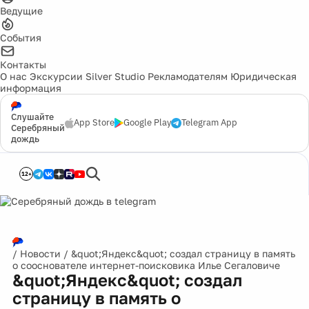
Ведущие
События
Контакты
О нас
Экскурсии
Silver Studio
Рекламодателям
Юридическая
информация
Слушайте
App Store
Google Play
Telegram App
Серебряный
дождь
12+
/
Новости
/
&quot;Яндекс&quot; создал страницу в память
о сооснователе интернет-поисковика Илье Сегаловиче
&quot;Яндекс&quot; создал
страницу в память о