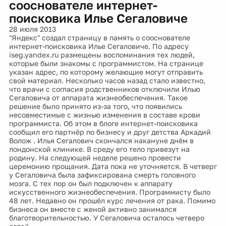
сооснователе интернет-
поисковика Илье Сегаловиче
28 июля 2013
"Яндекс" создал страницу в память о сооснователе
интернет-поисковика Илье Сегаловиче. По адресу
iseg.yandex.ru размещены воспоминания тех людей,
которые были знакомы с программистом. На странице
указан адрес, по которому желающие могут отправить
свой материал. Несколько часов назад стало известно,
что врачи с согласия родственников отключили Илью
Сегаловича от аппарата жизнеобеспечения. Такое
решение было принято из-за того, что появились
несовместимые с жизнью изменения в составе крови
программиста. Об этом в блоге интернет-поисковика
сообщил его партнёр по бизнесу и друг детства Аркадий
Волож . Илья Сегалович скончался накануне днём в
лондонской клинике. В среду его тело привезут на
родину. На следующей неделе решено провести
церемонию прощания. Дата пока не уточняется. В четверг
у Сегаловича была зафиксирована смерть головного
мозга. С тех пор он был подключен к аппарату
искусственного жизнеобеспечения. Программисту было
48 лет. Недавно он прошёл курс лечения от рака. Помимо
бизнеса он вместе с женой активно занимался
благотворительностью. У Сегаловича осталось четверо