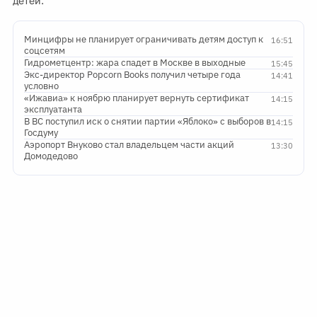
детей.
Минцифры не планирует ограничивать детям доступ к
16:51
соцсетям
Гидрометцентр: жара спадет в Москве в выходные
15:45
Экс-директор Popcorn Books получил четыре года
14:41
условно
«Ижавиа» к ноябрю планирует вернуть сертификат
14:15
эксплуатанта
В ВС поступил иск о снятии партии «Яблоко» с выборов в
14:15
Госдуму
Аэропорт Внуково стал владельцем части акций
13:30
Домодедово