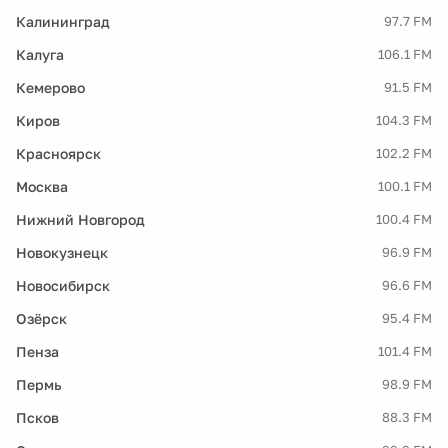
Калининград
97.7 FM
Калуга
106.1 FM
Кемерово
91.5 FM
Киров
104.3 FM
Красноярск
102.2 FM
Москва
100.1 FM
Нижний Новгород
100.4 FM
Новокузнецк
96.9 FM
Новосибирск
96.6 FM
Озёрск
95.4 FM
Пенза
101.4 FM
Пермь
98.9 FM
Псков
88.3 FM