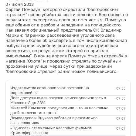
07 июня 2013
Сергей Помазун, которого окрестили "белгородским
стрелком" после убийства шести человек в Белгороде, по
результатам экспертизы признан вменяемым. Помазуна
еще обвиняют в разбое и нападении на полицейского.
Как заявил официальный представитель СК Владимир
Маркин: "В рамках расследования уголовного дела
назначено более 50 экспертиз, в том числе комплексная
амбулаторная судебная психолого-психиатрическая
экспертиза, по результатам которой он признан
вменяемым". В конце апреля Помазун открыл стрельбу в
магазине "Охота" и продолжил стрелять по случайным
прохожим на улице. Через сутки при задержании
"белгородский стрелок" ранил ножом полицейского.
Издательства останавливают поставки на
07:33
маркетплейсы
Доля доступных для покупки офисов увеличилась в
07:33
Москве с 8 до 28%
Жителей Камчатки предупредили, что на несколько
07:07
дней отключат интернет
Домодедово и Внуково работают в режиме «по
07:07
согласованию»
«Одиссея» стала самым кассовым фильмом
07:07
Кристофера Нолана