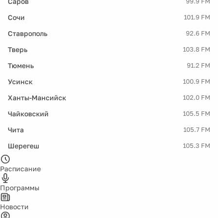
Саров
99.9 FM
Сочи
101.9 FM
Ставрополь
92.6 FM
Тверь
103.8 FM
Тюмень
91.2 FM
Усинск
100.9 FM
Ханты-Мансийск
102.0 FM
Чайковский
105.5 FM
Чита
105.7 FM
Шерегеш
105.3 FM
Расписание
Программы
Новости