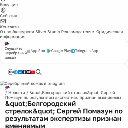
Ведущие
События
Контакты
О нас
Экскурсии
Silver Studio
Рекламодателям
Юридическая
информация
Слушайте
App Store
Google Play
Telegram App
Серебряный
дождь
12+
/
Новости
/
&quot;Белгородский стрелок&quot; Сергей
Помазун по результатам экспертизы признан вменяемым
&quot;Белгородский
стрелок&quot; Сергей Помазун по
результатам экспертизы признан
вменяемым