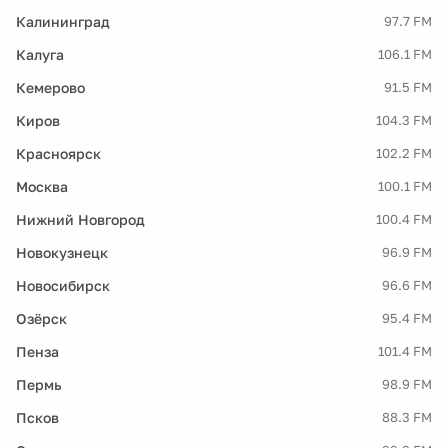
Калининград
97.7 FM
Калуга
106.1 FM
Кемерово
91.5 FM
Киров
104.3 FM
Красноярск
102.2 FM
Москва
100.1 FM
Нижний Новгород
100.4 FM
Новокузнецк
96.9 FM
Новосибирск
96.6 FM
Озёрск
95.4 FM
Пенза
101.4 FM
Пермь
98.9 FM
Псков
88.3 FM