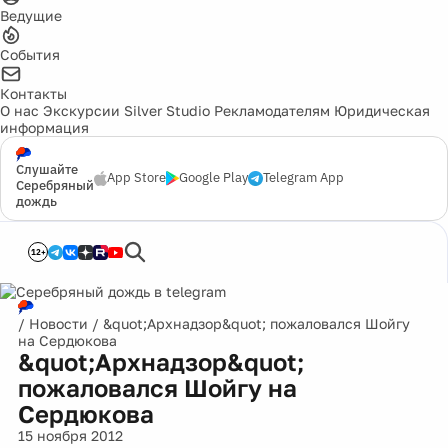
Ведущие
События
Контакты
О нас
Экскурсии
Silver Studio
Рекламодателям
Юридическая
информация
Слушайте
App Store
Google Play
Telegram App
Серебряный
дождь
12+
/
Новости
/
&quot;Архнадзор&quot; пожаловался Шойгу
на Сердюкова
&quot;Архнадзор&quot;
пожаловался Шойгу на
Сердюкова
15 ноября 2012