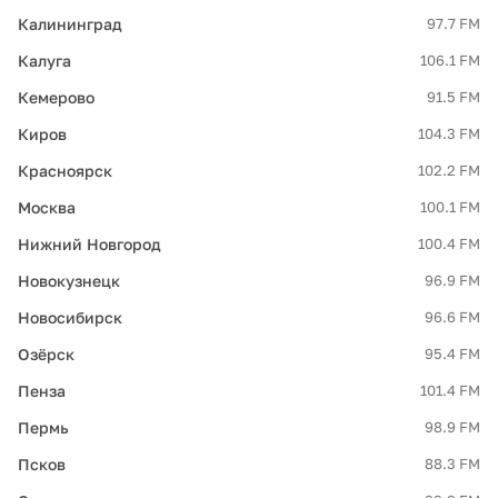
Калининград
97.7 FM
Калуга
106.1 FM
Кемерово
91.5 FM
Киров
104.3 FM
Красноярск
102.2 FM
Москва
100.1 FM
Нижний Новгород
100.4 FM
Новокузнецк
96.9 FM
Новосибирск
96.6 FM
Озёрск
95.4 FM
Пенза
101.4 FM
Пермь
98.9 FM
Псков
88.3 FM