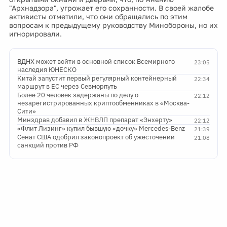
"Архнадзора", угрожает его сохранности. В своей жалобе
активисты отметили, что они обращались по этим
вопросам к предыдущему руководству Минобороны, но их
игнорировали.
ВДНХ может войти в основной список Всемирного
23:05
наследия ЮНЕСКО
Китай запустит первый регулярный контейнерный
22:34
маршрут в ЕС через Севморпуть
Более 20 человек задержаны по делу о
22:12
незарегистрированных криптообменниках в «Москва-
Сити»
Минздрав добавил в ЖНВЛП препарат «Энхерту»
22:12
«Флит Лизинг» купил бывшую «дочку» Mercedes-Benz
21:39
Сенат США одобрил законопроект об ужесточении
21:08
санкций против РФ