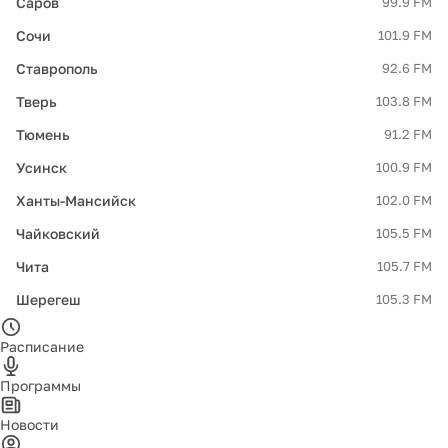
Саров
99.9 FM
Сочи
101.9 FM
Ставрополь
92.6 FM
Тверь
103.8 FM
Тюмень
91.2 FM
Усинск
100.9 FM
Ханты-Мансийск
102.0 FM
Чайковский
105.5 FM
Чита
105.7 FM
Шерегеш
105.3 FM
Расписание
Программы
Новости