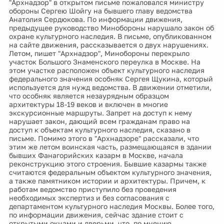
"Архнадзор" в открытом письме пожаловался министру
обороны Сергею Шойгу на бывшего главу ведомства
Анатолия Сердюкова. По информации движения,
предыдущее руководство Минобороны нарушало закон об
охране культурного наследия. В письме, опубликованном
на сайте движения, рассказывается о двух нарушениях.
Летом, пишет "Архнадзор", Минобороны перекрыло
участок Большого Знаменского переулка в Москве. На
этом участке расположен объект культурного наследия
федерального значения особняк Сергея Щукина, который
используется для нужд ведомства. В движении отметили,
что особняк является незаурядным образцом
архитектуры 18-19 веков и включен в многие
экскурсионные маршруты. Запрет на доступ к нему
нарушает закон, дающий всем гражданам право на
доступ к объектам культурного наследия, сказано в
письме. Помимо этого в "Архнадзоре" рассказали, что
этим же летом воинская часть, размещающаяся в здании
бывших Фанагорийских казарм в Москве, начала
реконструкцию этого строения. Бывшие казармы также
считаются федеральным объектом культурного значения,
а также памятником истории и архитектуры. Причем, к
работам ведомство приступило без проведения
необходимых экспертиз и без согласования с
департаментом культурного наследия Москвы. Более того,
по информации движения, сейчас здание стоит с
открытыми окнами и дверьми, что, по мнению