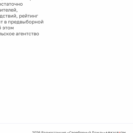
остаточно
ителей,
дствий, рейтинг
рат в предвыборной
б этом
льское агентство
2026 Радиостанция «Серебряный Дождь»