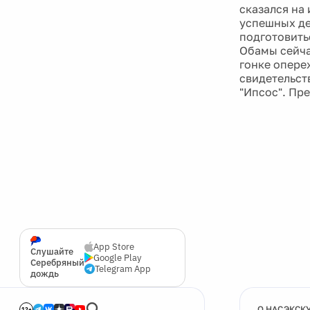
сказался на
успешных де
подготовить
Обамы сейча
гонке опере
свидетельст
"Ипсос". Пр
App Store
Слушайте
Google Play
Серебряный
Telegram App
дождь
О НАС
ЭКСК
12+