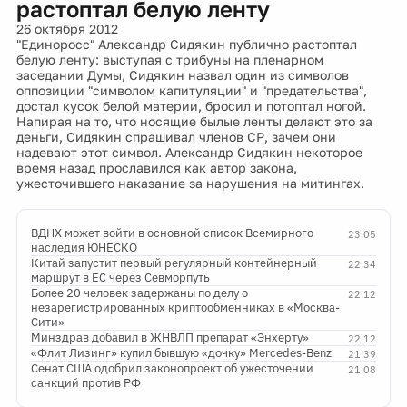
растоптал белую ленту
26 октября 2012
"Единоросс" Александр Сидякин публично растоптал
белую ленту: выступая с трибуны на пленарном
заседании Думы, Сидякин назвал один из символов
оппозиции "символом капитуляции" и "предательства",
достал кусок белой материи, бросил и потоптал ногой.
Напирая на то, что носящие былые ленты делают это за
деньги, Сидякин спрашивал членов СР, зачем они
надевают этот символ. Александр Сидякин некоторое
время назад прославился как автор закона,
ужесточившего наказание за нарушения на митингах.
ВДНХ может войти в основной список Всемирного
23:05
наследия ЮНЕСКО
Китай запустит первый регулярный контейнерный
22:34
маршрут в ЕС через Севморпуть
Более 20 человек задержаны по делу о
22:12
незарегистрированных криптообменниках в «Москва-
Сити»
Минздрав добавил в ЖНВЛП препарат «Энхерту»
22:12
«Флит Лизинг» купил бывшую «дочку» Mercedes-Benz
21:39
Сенат США одобрил законопроект об ужесточении
21:08
санкций против РФ