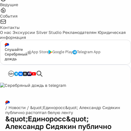
Ведущие
События
Контакты
О нас
Экскурсии
Silver Studio
Рекламодателям
Юридическая
информация
Слушайте
App Store
Google Play
Telegram App
Серебряный
дождь
12+
/
Новости
/
&quot;Единоросс&quot; Александр Сидякин
публично растоптал белую ленту
&quot;Единоросс&quot;
Александр Сидякин публично