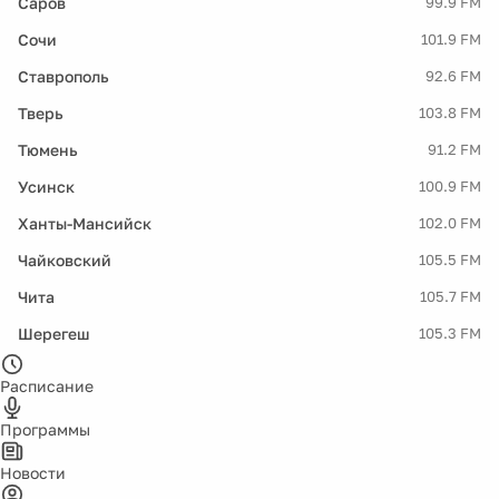
Саров
99.9 FM
Сочи
101.9 FM
Ставрополь
92.6 FM
Тверь
103.8 FM
Тюмень
91.2 FM
Усинск
100.9 FM
Ханты-Мансийск
102.0 FM
Чайковский
105.5 FM
Чита
105.7 FM
Шерегеш
105.3 FM
Расписание
Программы
Новости