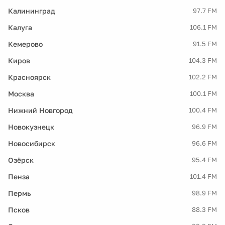
Калининград
97.7 FM
Калуга
106.1 FM
Кемерово
91.5 FM
Киров
104.3 FM
Красноярск
102.2 FM
Москва
100.1 FM
Нижний Новгород
100.4 FM
Новокузнецк
96.9 FM
Новосибирск
96.6 FM
Озёрск
95.4 FM
Пенза
101.4 FM
Пермь
98.9 FM
Псков
88.3 FM