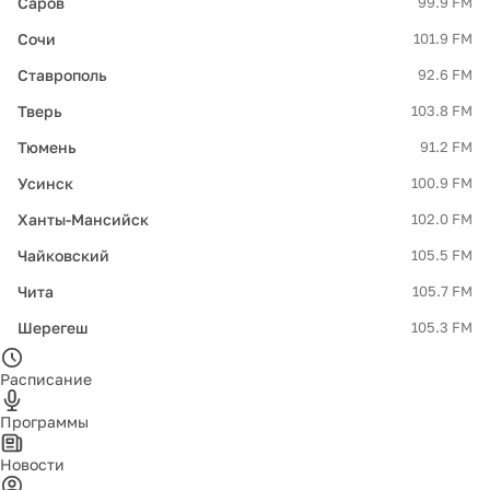
Саров
99.9 FM
Сочи
101.9 FM
Ставрополь
92.6 FM
Тверь
103.8 FM
Тюмень
91.2 FM
Усинск
100.9 FM
Ханты-Мансийск
102.0 FM
Чайковский
105.5 FM
Чита
105.7 FM
Шерегеш
105.3 FM
Расписание
Программы
Новости