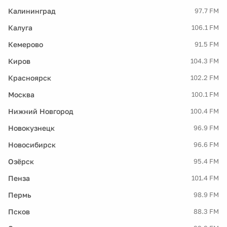
Калининград
97.7 FM
Калуга
106.1 FM
Кемерово
91.5 FM
Киров
104.3 FM
Красноярск
102.2 FM
Москва
100.1 FM
Нижний Новгород
100.4 FM
Новокузнецк
96.9 FM
Новосибирск
96.6 FM
Озёрск
95.4 FM
Пенза
101.4 FM
Пермь
98.9 FM
Псков
88.3 FM