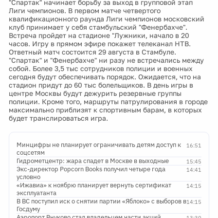
"Спартак" начинает борьбу за выход в групповой этап
Лиги чемпионов. В первом матче четвертого
квалификационного раунда Лиги чемпионов московский
клуб принимает у себя стамбульский "Фенербахче".
Встреча пройдет на стадионе "Лужники, начало в 20
часов. Игру в прямом эфире покажет телеканал НТВ.
Ответный матч состоится 29 августа в Стамбуле.
"Спартак" и "Фенербахче" ни разу не встречались между
собой. Более 3,5 тыс сотрудников полиции и военных
сегодня будут обеспечивать порядок. Ожидается, что на
стадион придут до 60 тыс болельщиков. В день игры в
центре Москвы будут дежурить резервные группы
полиции. Кроме того, маршруты патрулирования в городе
максимально приблизят к спортивным барам, в которых
будет транслироваться игра.
Минцифры не планирует ограничивать детям доступ к
16:51
соцсетям
Гидрометцентр: жара спадет в Москве в выходные
15:45
Экс-директор Popcorn Books получил четыре года
14:41
условно
«Ижавиа» к ноябрю планирует вернуть сертификат
14:15
эксплуатанта
В ВС поступил иск о снятии партии «Яблоко» с выборов в
14:15
Госдуму
Аэропорт Внуково стал владельцем части акций
13:30