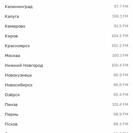
Калининград
97.7 FM
Калуга
106.1 FM
Кемерово
91.5 FM
Киров
104.3 FM
Красноярск
102.2 FM
Москва
100.1 FM
Нижний Новгород
100.4 FM
Новокузнецк
96.9 FM
Новосибирск
96.6 FM
Озёрск
95.4 FM
Пенза
101.4 FM
Пермь
98.9 FM
Псков
88.3 FM