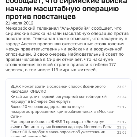
сообщает, что сирийские войска
начали масштабную операцию
против повстанцев
21 июля 2012
Межарабский телеканал "Аль-Арабийя" сообщает, что
сирийские войска начали масштабную операцию против
повстанцев. Телеканал также отмечает, что накауннеу в
городе Алеппо произошли ожесточенные столкновения
между правительственными войсками и вооруженной
оппозицией. В свою очередь Наблюдательный совет по
правам человека в Сирии отмечает, что накануне
столкновения по всей стране привели к гибели 177
человек, в том числе 119 мирных жителей.
ВДНХ может войти в основной список Всемирного
23:05
наследия ЮНЕСКО
Китай запустит первый регулярный контейнерный
22:34
маршрут в ЕС через Севморпуть
Более 20 человек задержаны по делу о
22:12
незарегистрированных криптообменниках в «Москва-
Сити»
Минздрав добавил в ЖНВЛП препарат «Энхерту»
22:12
«Флит Лизинг» купил бывшую «дочку» Mercedes-Benz
21:39
Сенат США одобрил законопроект об ужесточении
21:08
санкций против РФ