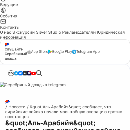
Ведущие
События
Контакты
О нас
Экскурсии
Silver Studio
Рекламодателям
Юридическая
информация
Слушайте
App Store
Google Play
Telegram App
Серебряный
дождь
12+
/
Новости
/
&quot;Аль-Арабийя&quot; сообщает, что
сирийские войска начали масштабную операцию против
повстанцев
&quot;Аль-Арабийя&quot;