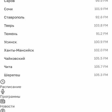
Саров
99.9 FM
Сочи
101.9 FM
Ставрополь
92.6 FM
Тверь
103.8 FM
Тюмень
91.2 FM
Усинск
100.9 FM
Ханты-Мансийск
102.0 FM
Чайковский
105.5 FM
Чита
105.7 FM
Шерегеш
105.3 FM
Расписание
Программы
Новости