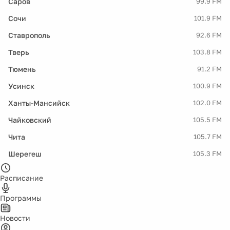
Саров
99.9 FM
Сочи
101.9 FM
Ставрополь
92.6 FM
Тверь
103.8 FM
Тюмень
91.2 FM
Усинск
100.9 FM
Ханты-Мансийск
102.0 FM
Чайковский
105.5 FM
Чита
105.7 FM
Шерегеш
105.3 FM
Расписание
Программы
Новости