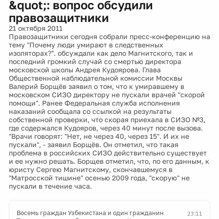
&quot;: вопрос обсудили
правозащитники
21 октября 2011
Правозащитники сегодня собрали пресс-конференцию на
тему "Почему люди умирают в следственных
изоляторах?". обсуждали как дело Магнитского, так и
последний громкий случай со смертью директора
московской школы Андрея Кудоярова. Глава
Общественной наблюдательной комиссии Москвы
Валерий Борщёв заявил о том, что к умиравшему в
московском СИЗО директору не пускали врачей "скорой
помощи". Ранее Федеральная служба исполнения
наказаний сообщала со ссылкой на результаты
собственной проверки, что скорая приехала в СИЗО №3,
где содержался Кудояров, через 40 минут после вызова.
"Врачи говорят: "Нет, не через 40, через 15". И их не
пускали", - заявил Борщёв. Он отметил, что такая
проблема в российских СИЗО действительно существует
и ее нужно решать. Борщев отметил, что, по его данным, к
юристу Сергею Магнитскому, скончавшемуся в
"Матросской тишине" осенью 2009 года, "скорую" не
пускали в течение часа.
Восемь граждан Узбекистана и один гражданин
23:11