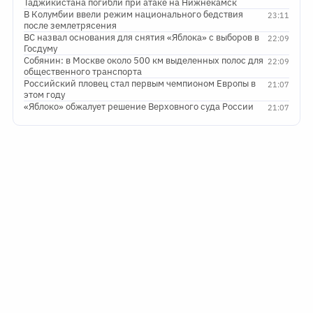
Таджикистана погибли при атаке на Нижнекамск
В Колумбии ввели режим национального бедствия
23:11
после землетрясения
ВС назвал основания для снятия «Яблока» с выборов в
22:09
Госдуму
Собянин: в Москве около 500 км выделенных полос для
22:09
общественного транспорта
Российский пловец стал первым чемпионом Европы в
21:07
этом году
«Яблоко» обжалует решение Верховного суда России
21:07