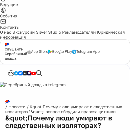
Ведущие
События
Контакты
О нас
Экскурсии
Silver Studio
Рекламодателям
Юридическая
информация
Слушайте
App Store
Google Play
Telegram App
Серебряный
дождь
12+
/
Новости
/
&quot;Почему люди умирают в следственных
изоляторах?&quot;: вопрос обсудили правозащитники
&quot;Почему люди умирают в
следственных изоляторах?