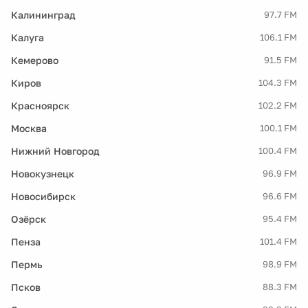
Калининград
97.7 FM
Калуга
106.1 FM
Кемерово
91.5 FM
Киров
104.3 FM
Красноярск
102.2 FM
Москва
100.1 FM
Нижний Новгород
100.4 FM
Новокузнецк
96.9 FM
Новосибирск
96.6 FM
Озёрск
95.4 FM
Пенза
101.4 FM
Пермь
98.9 FM
Псков
88.3 FM