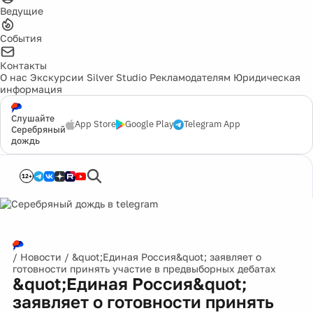
Ведущие
События
Контакты
О нас
Экскурсии
Silver Studio
Рекламодателям
Юридическая
информация
Слушайте
App Store
Google Play
Telegram App
Серебряный
дождь
12+
/
Новости
/
&quot;Единая Россия&quot; заявляет о
готовности принять участие в предвыборных дебатах
&quot;Единая Россия&quot;
заявляет о готовности принять