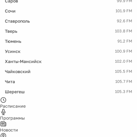
Саров
99.9 FM
Сочи
101.9 FM
Ставрополь
92.6 FM
Тверь
103.8 FM
Тюмень
91.2 FM
Усинск
100.9 FM
Ханты-Мансийск
102.0 FM
Чайковский
105.5 FM
Чита
105.7 FM
Шерегеш
105.3 FM
Расписание
Программы
Новости