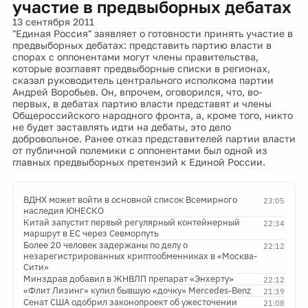
участие в предвыборных дебатах
13 сентября 2011
"Единая Россия" заявляет о готовности принять участие в
предвыборных дебатах: представить партию власти в
спорах с оппонентами могут члены правительства,
которые возглавят предвыборные списки в регионах,
сказал руководитель центрального исполкома партии
Андрей Воробьев. Он, впрочем, оговорился, что, во-
первых, в дебатах партию власти представят и члены
Общероссийского народного фронта, а, кроме того, никто
не будет заставлять идти на дебаты, это дело
добровольное. Ранее отказ представителей партии власти
от публичной полемики с оппонентами был одной из
главных предвыборных претензий к Единой России.
ВДНХ может войти в основной список Всемирного
23:05
наследия ЮНЕСКО
Китай запустит первый регулярный контейнерный
22:34
маршрут в ЕС через Севморпуть
Более 20 человек задержаны по делу о
22:12
незарегистрированных криптообменниках в «Москва-
Сити»
Минздрав добавил в ЖНВЛП препарат «Энхерту»
22:12
«Флит Лизинг» купил бывшую «дочку» Mercedes-Benz
21:39
Сенат США одобрил законопроект об ужесточении
21:08