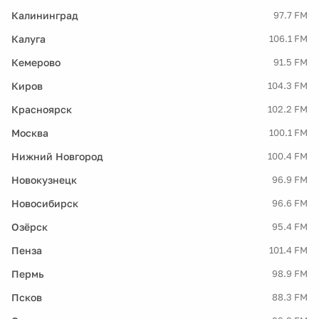
Калининград
97.7 FM
Калуга
106.1 FM
Кемерово
91.5 FM
Киров
104.3 FM
Красноярск
102.2 FM
Москва
100.1 FM
Нижний Новгород
100.4 FM
Новокузнецк
96.9 FM
Новосибирск
96.6 FM
Озёрск
95.4 FM
Пенза
101.4 FM
Пермь
98.9 FM
Псков
88.3 FM