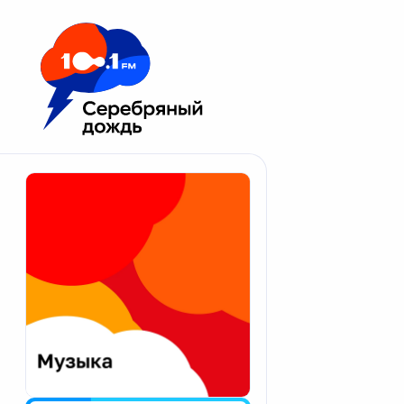
Москва 100.1 FM
Апатиты
Астрахань
Волгоград
Вологда
Екатеринбург
Иваново
Казань
Калининград
Калуга