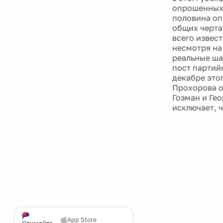
опрошенных 
половина оп
общих черта
всего извес
несмотря на
реальные ша
пост партий
декабре это
Прохорова о
Гозман и Гео
исключает, 
App Store