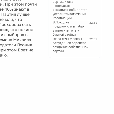
сертификата
и. При этом почти
эксплуатанта
ее 40% знают в
«Ижавиа» собирается
. Партия лучше
устранить замечания
Росавиации
ечали, что
В Лондоне
22:51
 Прохорова есть
предложили в пабах
вил, что покинет
запретить пить у
ких выборах в
барной стойки
Глава ДУМ Москвы
несмена Михаила
22:51
Аляутдинов опроверг
седатели Леонид
создание собственной
при этом Бовт не
партии
цию.