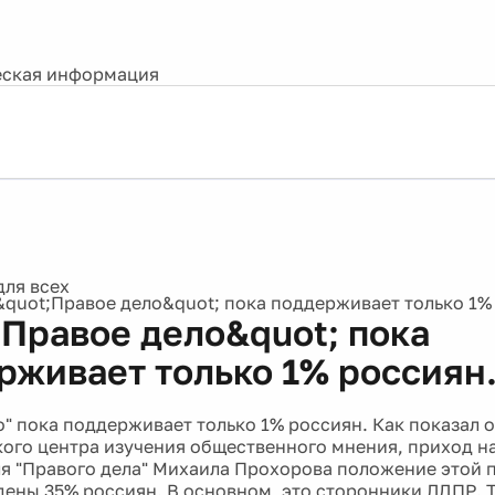
ская информация
&quot;Правое дело&quot; пока поддерживает только 1%
;Правое дело&quot; пока
рживает только 1% россиян
о" пока поддерживает только 1% россиян. Как показал 
ого центра изучения общественного мнения, приход на
я "Правого дела" Михаила Прохорова положение этой п
дены 35% россиян. В основном, это сторонники ЛДПР. 