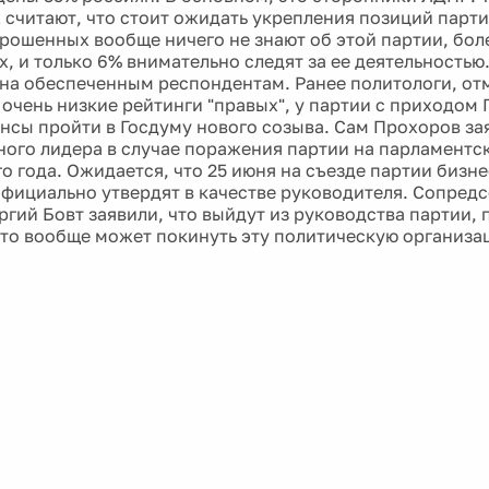
считают, что стоит ожидать укрепления позиций парти
рошенных вообще ничего не знают об этой партии, бол
х, и только 6% внимательно следят за ее деятельностью
тна обеспеченным респондентам. Ранее политологи, отм
 очень низкие рейтинги "правых", у партии с приходом
нсы пройти в Госдуму нового созыва. Сам Прохоров зая
ного лидера в случае поражения партии на парламентс
го года. Ожидается, что 25 июня на съезде партии биз
фициально утвердят в качестве руководителя. Сопред
ргий Бовт заявили, что выйдут из руководства партии, 
что вообще может покинуть эту политическую организа