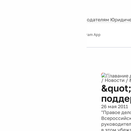
События
Контакты
О нас
Экскурсии
Silver Studio
Рекламодателям
Юридиче
Слушайте
App Store
Google Play
Telegram App
Серебряный
дождь
12+
/
Новости
/
&quot
подде
26 мая 2011
"Правое дел
Всероссийск
руководител
в этом убеж