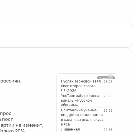
Реклама
 россиян.
Руслан Терновой взял
23:08
свое второе золото
ЧЕ-2026
YouTube заблокировал
.
23:08
каналы «Русской
общины»
Британские ученые
22:53
опрос
внедрили гены свиньи
 пост
в салат-латук для вкуса
мяса
артии не изменит,
Лишенная
22:53
Только 20%