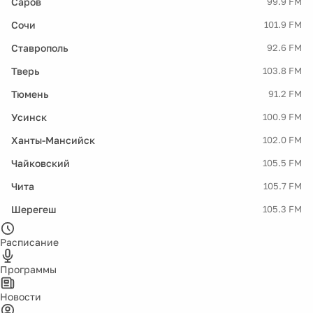
Саров
99.9 FM
Сочи
101.9 FM
Ставрополь
92.6 FM
Тверь
103.8 FM
Тюмень
91.2 FM
Усинск
100.9 FM
Ханты-Мансийск
102.0 FM
Чайковский
105.5 FM
Чита
105.7 FM
Шерегеш
105.3 FM
Расписание
Программы
Новости