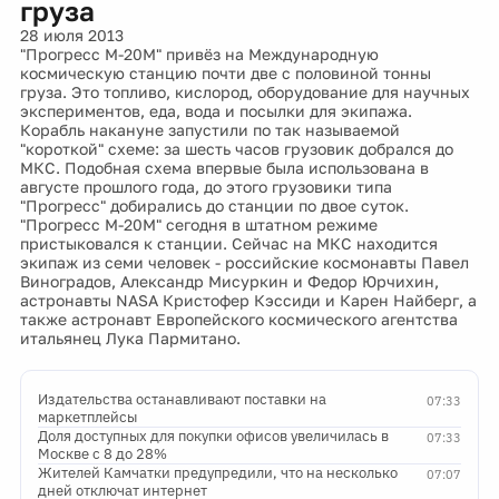
груза
28 июля 2013
"Прогресс М-20М" привёз на Международную
космическую станцию почти две с половиной тонны
груза. Это топливо, кислород, оборудование для научных
экспериментов, еда, вода и посылки для экипажа.
Корабль накануне запустили по так называемой
"короткой" схеме: за шесть часов грузовик добрался до
МКС. Подобная схема впервые была использована в
августе прошлого года, до этого грузовики типа
"Прогресс" добирались до станции по двое суток.
"Прогресс М-20М" сегодня в штатном режиме
пристыковался к станции. Сейчас на МКС находится
экипаж из семи человек - российские космонавты Павел
Виноградов, Александр Мисуркин и Федор Юрчихин,
астронавты NASA Кристофер Кэссиди и Карен Найберг, а
также астронавт Европейского космического агентства
итальянец Лука Пармитано.
Издательства останавливают поставки на
07:33
маркетплейсы
Доля доступных для покупки офисов увеличилась в
07:33
Москве с 8 до 28%
Жителей Камчатки предупредили, что на несколько
07:07
дней отключат интернет