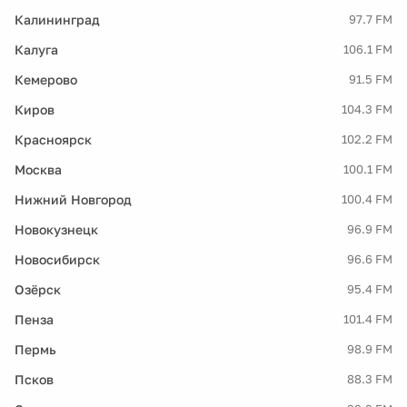
Калининград
97.7 FM
Калуга
106.1 FM
Кемерово
91.5 FM
Киров
104.3 FM
Красноярск
102.2 FM
Москва
100.1 FM
Нижний Новгород
100.4 FM
Новокузнецк
96.9 FM
Новосибирск
96.6 FM
Озёрск
95.4 FM
Пенза
101.4 FM
Пермь
98.9 FM
Псков
88.3 FM