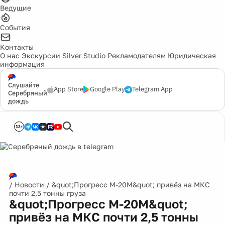
Ведущие
События
Контакты
О нас
Экскурсии
Silver Studio
Рекламодателям
Юридическая
информация
Слушайте
App Store
Google Play
Telegram App
Серебряный
дождь
12+
/
Новости
/
&quot;Прогресс М-20М&quot; привёз на МКС
почти 2,5 тонны груза
&quot;Прогресс М-20М&quot;
привёз на МКС почти 2,5 тонны