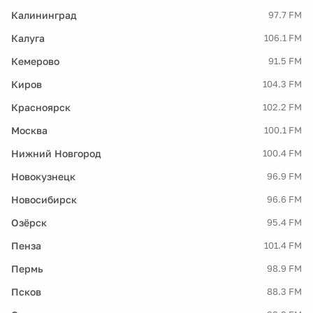
Калининград
97.7 FM
Калуга
106.1 FM
Кемерово
91.5 FM
Киров
104.3 FM
Красноярск
102.2 FM
Москва
100.1 FM
Нижний Новгород
100.4 FM
Новокузнецк
96.9 FM
Новосибирск
96.6 FM
Озёрск
95.4 FM
Пенза
101.4 FM
Пермь
98.9 FM
Псков
88.3 FM