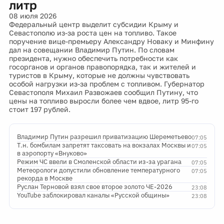
литр
08 июля 2026
Федеральный центр выделит субсидии Крыму и
Севастополю из-за роста цен на топливо. Такое
поручение вице-премьеру Александру Новаку и Минфину
дал на совещании Владимир Путин. По словам
президента, нужно обеспечить потребности как
госорганов и органов правопорядка, так и жителей и
туристов в Крыму, которые не должны чувствовать
особой нагрузки из-за проблем с топливом. Губернатор
Севастополя Михаил Развожаев сообщил Путину, что
цены на топливо выросли более чем вдвое, литр 95-го
стоит 197 рублей.
Владимир Путин разрешил приватизацию Шереметьево
07:05
Т.н. бомбилам запретят таксовать на вокзалах Москвы и
07:05
в аэропорту «Внуково»
Режим ЧС ввели в Смоленской области из-за урагана
07:05
Метеорологи допустили обновление температурного
07:05
рекорда в Москве
Руслан Терновой взял свое второе золото ЧЕ-2026
23:08
YouTube заблокировал каналы «Русской общины»
23:08