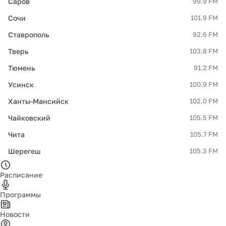
Саров
99.9 FM
Сочи
101.9 FM
Ставрополь
92.6 FM
Тверь
103.8 FM
Тюмень
91.2 FM
Усинск
100.9 FM
Ханты-Мансийск
102.0 FM
Чайковский
105.5 FM
Чита
105.7 FM
Шерегеш
105.3 FM
Расписание
Программы
Новости