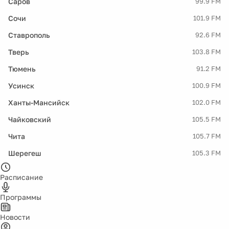
Саров
99.9 FM
Сочи
101.9 FM
Ставрополь
92.6 FM
Тверь
103.8 FM
Тюмень
91.2 FM
Усинск
100.9 FM
Ханты-Мансийск
102.0 FM
Чайковский
105.5 FM
Чита
105.7 FM
Шерегеш
105.3 FM
Расписание
Программы
Новости