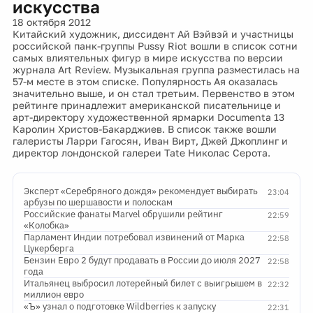
искусства
18 октября 2012
Китайский художник, диссидент Ай Вэйвэй и участницы
российской панк-группы Pussy Riot вошли в список сотни
самых влиятельных фигур в мире искусства по версии
журнала Art Review. Музыкальная группа разместилась на
57-м месте в этом списке. Популярность Ая оказалась
значительно выше, и он стал третьим. Первенство в этом
рейтинге принадлежит американской писательнице и
арт-директору художественной ярмарки Documenta 13
Каролин Христов-Бакарджиев. В список также вошли
галеристы Ларри Гагосян, Иван Вирт, Джей Джоплинг и
директор лондонской галереи Tate Николас Серота.
Эксперт «Серебряного дождя» рекомендует выбирать
23:04
арбузы по шершавости и полоскам
Российские фанаты Marvel обрушили рейтинг
22:59
«Колобка»
Парламент Индии потребовал извинений от Марка
22:58
Цукерберга
Бензин Евро 2 будут продавать в России до июля 2027
22:58
года
Итальянец выбросил лотерейный билет с выигрышем в
22:32
миллион евро
«Ъ» узнал о подготовке Wildberries к запуску
22:31