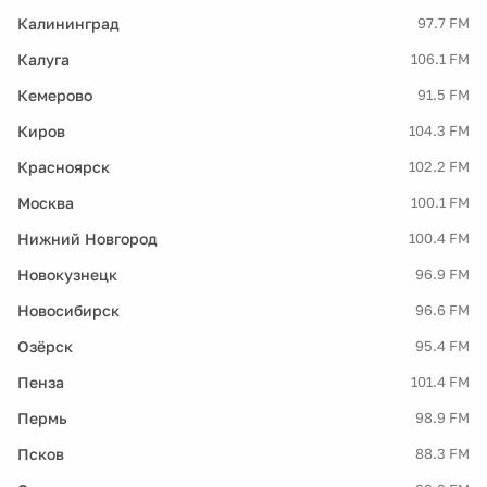
Калининград
97.7 FM
Калуга
106.1 FM
Кемерово
91.5 FM
Киров
104.3 FM
Красноярск
102.2 FM
Москва
100.1 FM
Нижний Новгород
100.4 FM
Новокузнецк
96.9 FM
Новосибирск
96.6 FM
Озёрск
95.4 FM
Пенза
101.4 FM
Пермь
98.9 FM
Псков
88.3 FM