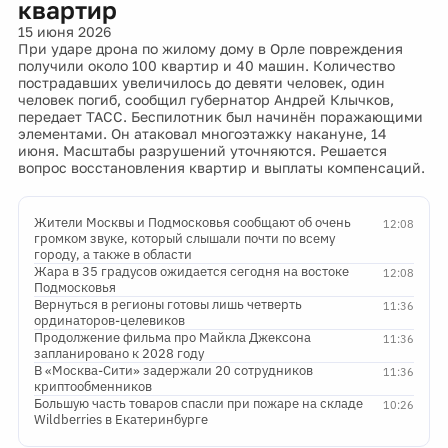
квартир
15 июня 2026
При ударе дрона по жилому дому в Орле повреждения
получили около 100 квартир и 40 машин. Количество
пострадавших увеличилось до девяти человек, один
человек погиб, сообщил губернатор Андрей Клычков,
передает ТАСС. Беспилотник был начинён поражающими
элементами. Он атаковал многоэтажку накануне, 14
июня. Масштабы разрушений уточняются. Решается
вопрос восстановления квартир и выплаты компенсаций.
Жители Москвы и Подмосковья сообщают об очень
12:08
громком звуке, который слышали почти по всему
городу, а также в области
Жара в 35 градусов ожидается сегодня на востоке
12:08
Подмосковья
Вернуться в регионы готовы лишь четверть
11:36
ординаторов-целевиков
Продолжение фильма про Майкла Джексона
11:36
запланировано к 2028 году
В «Москва-Сити» задержали 20 сотрудников
11:36
криптообменников
Большую часть товаров спасли при пожаре на складе
10:26
Wildberries в Екатеринбурге