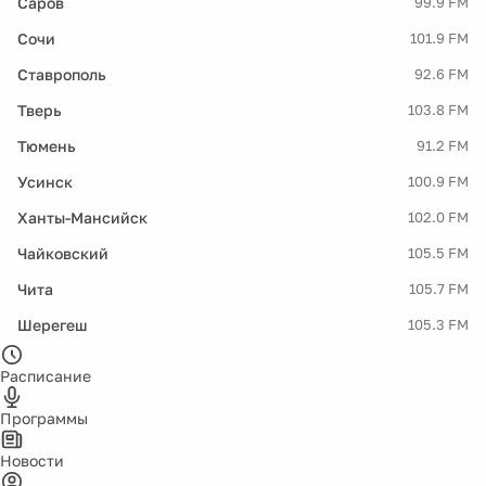
Саров
99.9 FM
Сочи
101.9 FM
Ставрополь
92.6 FM
Тверь
103.8 FM
Тюмень
91.2 FM
Усинск
100.9 FM
Ханты-Мансийск
102.0 FM
Чайковский
105.5 FM
Чита
105.7 FM
Шерегеш
105.3 FM
Расписание
Программы
Новости