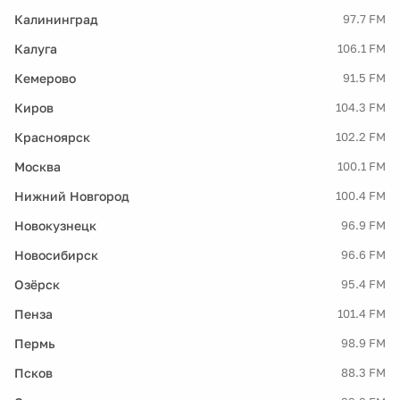
Калининград
97.7 FM
Калуга
106.1 FM
Кемерово
91.5 FM
Киров
104.3 FM
Красноярск
102.2 FM
Москва
100.1 FM
Нижний Новгород
100.4 FM
Новокузнецк
96.9 FM
Новосибирск
96.6 FM
Озёрск
95.4 FM
Пенза
101.4 FM
Пермь
98.9 FM
Псков
88.3 FM