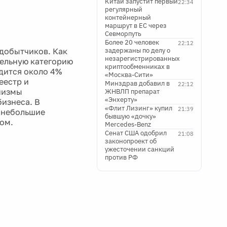
Китай запустит первый
22:34
регулярный
контейнерный
маршрут в ЕС через
Севморпуть
Более 20 человек
22:12
добытчиков. Как
задержаны по делу о
незарегистрированных
дельную категорию
криптообменниках в
одится около 4%
«Москва-Сити»
еестр и
Минздрав добавил в
22:12
низмы
ЖНВЛП препарат
«Энхерту»
бизнеса. В
«Флит Лизинг» купил
21:39
ь небольшие
бывшую «дочку»
ом.
Mercedes-Benz
Сенат США одобрил
21:08
законопроект об
ужесточении санкций
против РФ