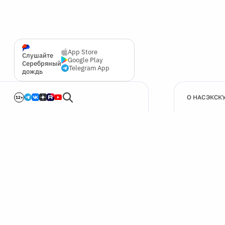
App Store
Слушайте
Google Play
Серебряный
Telegram App
дождь
О НАС
ЭКСК
12+
🍪
Мы используем cookie для улучшения работы сайта.