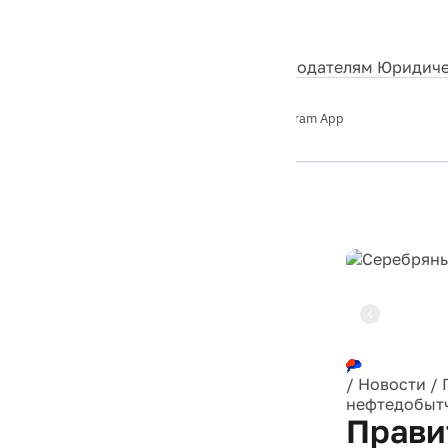
События
Контакты
О нас
Экскурсии
Silver Studio
Рекламодателям
Юридиче
Слушайте
App Store
Google Play
Telegram App
Серебряный
дождь
12+
Реклама
/
Новости
/
нефтедобыт
Прави