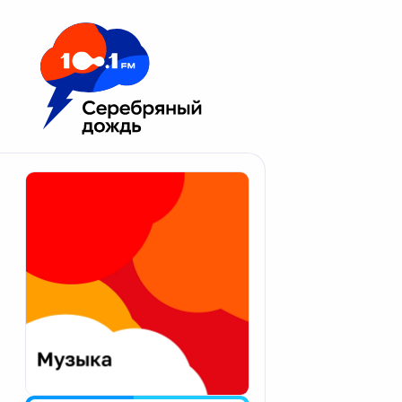
Москва 100.1 FM
Апатиты
Астрахань
Волгоград
Вологда
Екатеринбург
Иваново
Казань
Калининград
Калуга