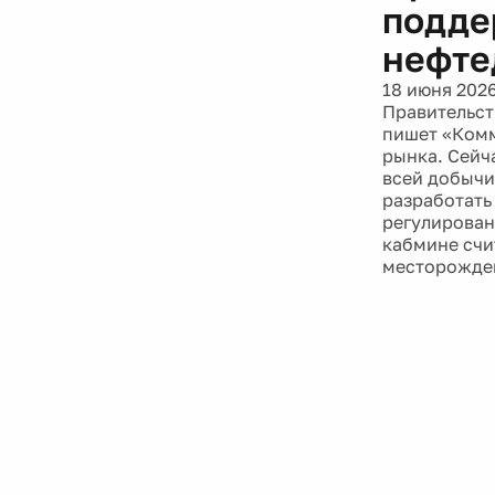
подде
нефте
18 июня 202
Правительст
пишет «Комм
рынка. Сейч
всей добычи
разработать
регулировани
кабмине счи
месторожден