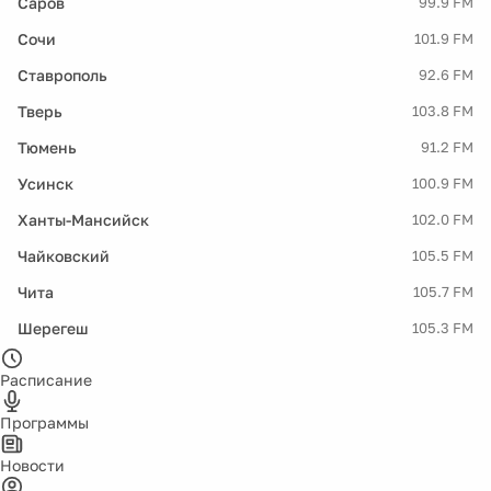
Саров
99.9 FM
Сочи
101.9 FM
Ставрополь
92.6 FM
Тверь
103.8 FM
Тюмень
91.2 FM
Усинск
100.9 FM
Ханты-Мансийск
102.0 FM
Чайковский
105.5 FM
Чита
105.7 FM
Шерегеш
105.3 FM
Расписание
Программы
Новости