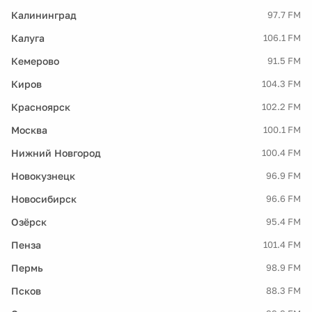
Калининград
97.7 FM
Калуга
106.1 FM
Кемерово
91.5 FM
Киров
104.3 FM
Красноярск
102.2 FM
Москва
100.1 FM
Нижний Новгород
100.4 FM
Новокузнецк
96.9 FM
Новосибирск
96.6 FM
Озёрск
95.4 FM
Пенза
101.4 FM
Пермь
98.9 FM
Псков
88.3 FM