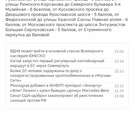
улицы Римского-Корсакова до Северного бульвара 3-я
Музейная - 6 бкаллов, от Кусковского просека до
Дворцового проезда Ярославское шоссе - 5 баллов, от
Федоскинской до улицы Красной Сосны Главная аллея - 6
баллов, от Московского проспекта до шоссе Энтузиастов
Большая Серпуховская - 5 баллов, от Стремянного
переулка до Валовой
ВДНХ может войти в основной список Всемирного
23:05
наследия ЮНЕСКО
Китай запустит первый регулярный контейнерный
22:34
маршрут в ЕС через Севморпуть
Более 20 человек задержаны по делу о
22:12
незарегистрированных криптообменниках в «Москва-
Сити»
Минздрав добавил в ЖНВЛП препарат «Энхерту»
22:12
«Флит Лизинг» купил бывшую «дочку» Mercedes-Benz
21:39
Сенат США одобрил законопроект об ужесточении
21:08
санкций против РФ