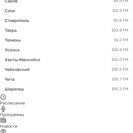
Саров
99.9 FM
Сочи
101.9 FM
Ставрополь
92.6 FM
Тверь
103.8 FM
Тюмень
91.2 FM
Усинск
100.9 FM
Ханты-Мансийск
102.0 FM
Чайковский
105.5 FM
Чита
105.7 FM
Шерегеш
105.3 FM
Расписание
Программы
Новости