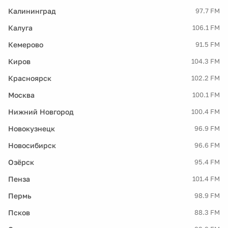
Калининград
97.7 FM
Калуга
106.1 FM
Кемерово
91.5 FM
Киров
104.3 FM
Красноярск
102.2 FM
Москва
100.1 FM
Нижний Новгород
100.4 FM
Новокузнецк
96.9 FM
Новосибирск
96.6 FM
Озёрск
95.4 FM
Пенза
101.4 FM
Пермь
98.9 FM
Псков
88.3 FM