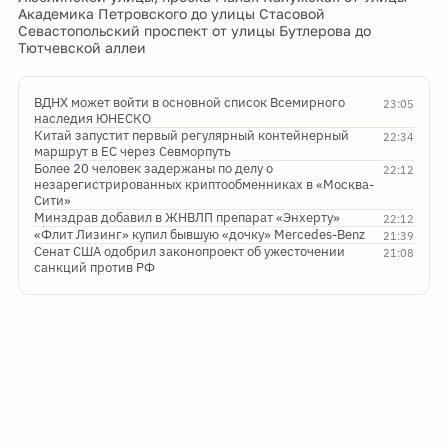
Академика Петровского до улицы Стасовой
Севастопольский проспект от улицы Бутлерова до
Тютчевской аллеи
ВДНХ может войти в основной список Всемирного
23:05
наследия ЮНЕСКО
Китай запустит первый регулярный контейнерный
22:34
маршрут в ЕС через Севморпуть
Более 20 человек задержаны по делу о
22:12
незарегистрированных криптообменниках в «Москва-
Сити»
Минздрав добавил в ЖНВЛП препарат «Энхерту»
22:12
«Флит Лизинг» купил бывшую «дочку» Mercedes-Benz
21:39
Сенат США одобрил законопроект об ужесточении
21:08
санкций против РФ