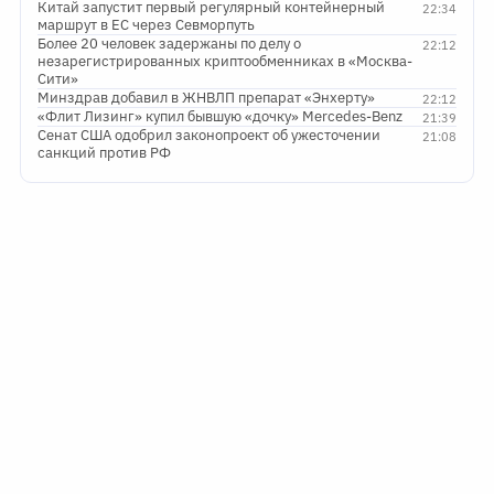
Китай запустит первый регулярный контейнерный
22:34
маршрут в ЕС через Севморпуть
Более 20 человек задержаны по делу о
22:12
незарегистрированных криптообменниках в «Москва-
Сити»
Минздрав добавил в ЖНВЛП препарат «Энхерту»
22:12
«Флит Лизинг» купил бывшую «дочку» Mercedes-Benz
21:39
Сенат США одобрил законопроект об ужесточении
21:08
санкций против РФ