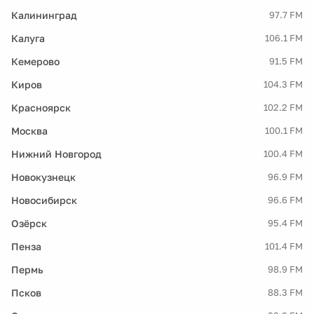
Калининград
97.7 FM
Калуга
106.1 FM
Кемерово
91.5 FM
Киров
104.3 FM
Красноярск
102.2 FM
Москва
100.1 FM
Нижний Новгород
100.4 FM
Новокузнецк
96.9 FM
Новосибирск
96.6 FM
Озёрск
95.4 FM
Пенза
101.4 FM
Пермь
98.9 FM
Псков
88.3 FM