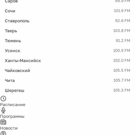
Саров
99.9 FM
Сочи
101.9 FM
Ставрополь
92.6 FM
Тверь
103.8 FM
Тюмень
91.2 FM
Усинск
100.9 FM
Ханты-Мансийск
102.0 FM
Чайковский
105.5 FM
Чита
105.7 FM
Шерегеш
105.3 FM
Расписание
Программы
Новости