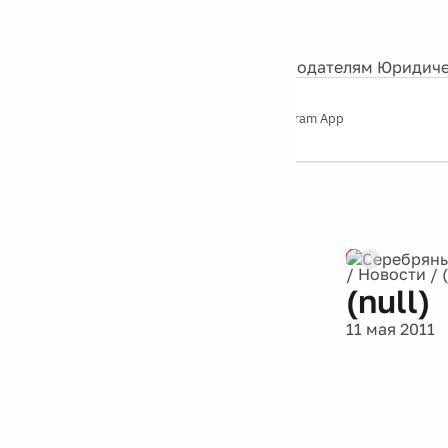
События
Контакты
О нас
Экскурсии
Silver Studio
Рекламодателям
Юридиче
Слушайте
App Store
Google Play
Telegram App
Серебряный
дождь
12+
Реклама
/
Новости
/
(null)
11 мая 2011