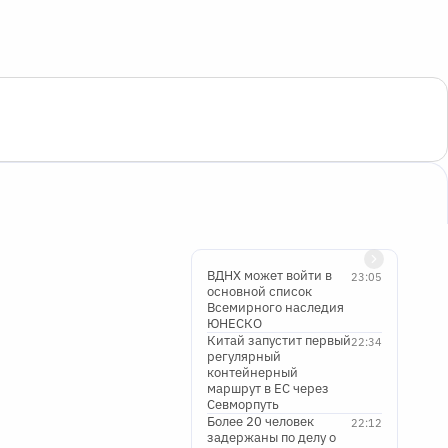
ВДНХ может войти в
23:05
основной список
Всемирного наследия
ЮНЕСКО
Китай запустит первый
22:34
регулярный
контейнерный
маршрут в ЕС через
Севморпуть
Более 20 человек
22:12
задержаны по делу о