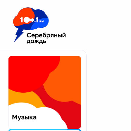
Москва 100.1 FM
Апатиты
Астрахань
Волгоград
Вологда
Екатеринбург
Иваново
Казань
Калининград
Калуга