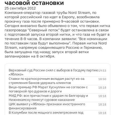
часовой остановки
25 сентября 2012
Компания-оператор газовой трубы Nord Stream, по
которой российский газ идет в Европу, возобновила
прокачку газа после примерно 9-часовой остановки.
Сегодня внезапно было объявлено о том, что первая нитка
газопровода "Северный поток" будет остановлена в связи
с подготовкой запуска второй нитки, и что газа не будет в
течение 8-9 часов. В компании заявили: "Все номинации
по поставкам газа будут выполнены". Первая нитка Nord
Stream, напрямую соединяющего Россию и Германию,
была запущена год назад; запуск второй ветки
запланирован на 8 октября.
Верховный суд России снял с выборов в Госдуму партию
19:53
«Яблоко»
Ставки по краткосрочным вкладам растут из-за
18:50
стремления банков удержать клиентов
Вице-премьер РФ Марат Хуснуллин не согласен с
18:18
поговоркой про дураков и дороги
МИД РФ: все причастные к ударам по Белгороду и
18:18
Нижнекамску понесут суровое наказание
ЦИК выявил у «Яблока» признаки иностранного
18:18
финансирования
В Колумбии после мощного землетрясения под
18:18