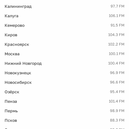
Калининград
97.7 FM
Калуга
106.1 FM
Кемерово
91.5 FM
Киров
104.3 FM
Красноярск
102.2 FM
Москва
100.1 FM
Нижний Новгород
100.4 FM
Новокузнецк
96.9 FM
Новосибирск
96.6 FM
Озёрск
95.4 FM
Пенза
101.4 FM
Пермь
98.9 FM
Псков
88.3 FM