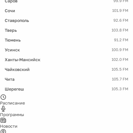
Саров
99.9 FM
Сочи
101.9 FM
Ставрополь
92.6 FM
Тверь
103.8 FM
Тюмень
91.2 FM
Усинск
100.9 FM
Ханты-Мансийск
102.0 FM
Чайковский
105.5 FM
Чита
105.7 FM
Шерегеш
105.3 FM
Расписание
Программы
Новости