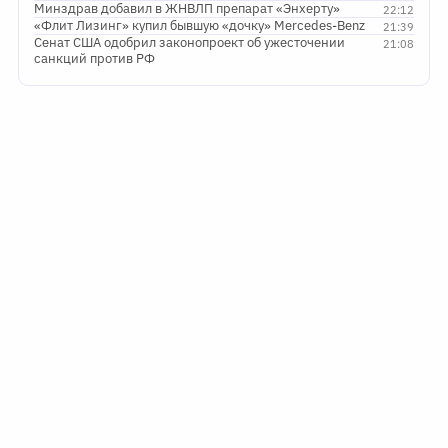
Минздрав добавил в ЖНВЛП препарат «Энхерту»
22:12
«Флит Лизинг» купил бывшую «дочку» Mercedes-Benz
21:39
Сенат США одобрил законопроект об ужесточении
21:08
санкций против РФ