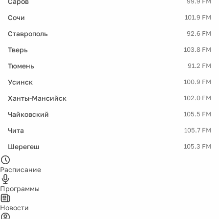
Саров
99.9 FM
Сочи
101.9 FM
Ставрополь
92.6 FM
Тверь
103.8 FM
Тюмень
91.2 FM
Усинск
100.9 FM
Ханты-Мансийск
102.0 FM
Чайковский
105.5 FM
Чита
105.7 FM
Шерегеш
105.3 FM
Расписание
Программы
Новости