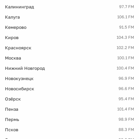
Калининград
97.7 FM
Калуга
106.1 FM
Кемерово
91.5 FM
Киров
104.3 FM
Красноярск
102.2 FM
Москва
100.1 FM
Нижний Новгород
100.4 FM
Новокузнецк
96.9 FM
Новосибирск
96.6 FM
Озёрск
95.4 FM
Пенза
101.4 FM
Пермь
98.9 FM
Псков
88.3 FM