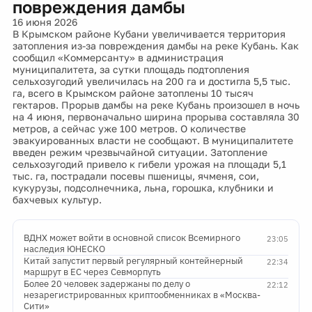
повреждения дамбы
16 июня 2026
В Крымском районе Кубани увеличивается территория
затопления из-за повреждения дамбы на реке Кубань. Как
сообщил «Коммерсанту» в администрация
муниципалитета, за сутки площадь подтопления
сельхозугодий увеличилась на 200 га и достигла 5,5 тыс.
га, всего в Крымском районе затоплены 10 тысяч
гектаров. Прорыв дамбы на реке Кубань произошел в ночь
на 4 июня, первоначально ширина прорыва составляла 30
метров, а сейчас уже 100 метров. О количестве
эвакуированных власти не сообщают. В муниципалитете
введен режим чрезвычайной ситуации. Затопление
сельхозугодий привело к гибели урожая на площади 5,1
тыс. га, пострадали посевы пшеницы, ячменя, сои,
кукурузы, подсолнечника, льна, горошка, клубники и
бахчевых культур.
ВДНХ может войти в основной список Всемирного
23:05
наследия ЮНЕСКО
Китай запустит первый регулярный контейнерный
22:34
маршрут в ЕС через Севморпуть
Более 20 человек задержаны по делу о
22:12
незарегистрированных криптообменниках в «Москва-
Сити»