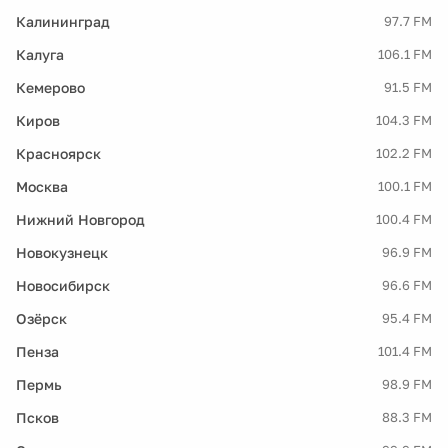
Калининград
97.7 FM
Калуга
106.1 FM
Кемерово
91.5 FM
Киров
104.3 FM
Красноярск
102.2 FM
Москва
100.1 FM
Нижний Новгород
100.4 FM
Новокузнецк
96.9 FM
Новосибирск
96.6 FM
Озёрск
95.4 FM
Пенза
101.4 FM
Пермь
98.9 FM
Псков
88.3 FM