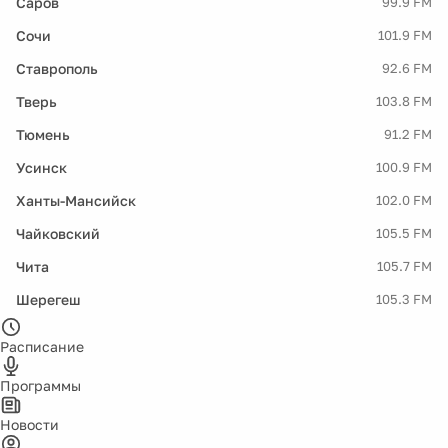
Саров
99.9 FM
Сочи
101.9 FM
Ставрополь
92.6 FM
Тверь
103.8 FM
Тюмень
91.2 FM
Усинск
100.9 FM
Ханты-Мансийск
102.0 FM
Чайковский
105.5 FM
Чита
105.7 FM
Шерегеш
105.3 FM
Расписание
Программы
Новости