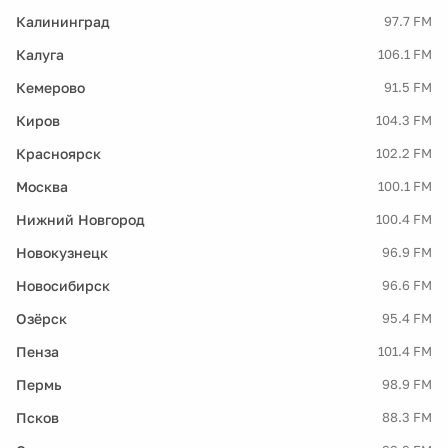
Калининград
97.7 FM
Калуга
106.1 FM
Кемерово
91.5 FM
Киров
104.3 FM
Красноярск
102.2 FM
Москва
100.1 FM
Нижний Новгород
100.4 FM
Новокузнецк
96.9 FM
Новосибирск
96.6 FM
Озёрск
95.4 FM
Пенза
101.4 FM
Пермь
98.9 FM
Псков
88.3 FM