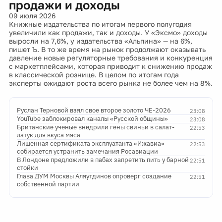
продажи и доходы
09 июля 2026
Книжные издательства по итогам первого полугодия
увеличили как продажи, так и доходы. У «Эксмо» доходы
выросли на 7,6%, у издательства «Альпина» — на 6%,
пишет Ъ. В то же время на рынок продолжают оказывать
давление новые регуляторные требования и конкуренция
с маркетплейсами, которая приводит к снижению продаж
в классической рознице. В целом по итогам года
эксперты ожидают роста всего рынка не более чем на 8%.
Руслан Терновой взял свое второе золото ЧЕ-2026
23:08
YouTube заблокировал каналы «Русской общины»
23:08
Британские ученые внедрили гены свиньи в салат-
22:53
латук для вкуса мяса
Лишенная сертификата эксплуатанта «Ижавиа»
22:53
собирается устранить замечания Росавиации
В Лондоне предложили в пабах запретить пить у барной
22:51
стойки
Глава ДУМ Москвы Аляутдинов опроверг создание
22:51
собственной партии