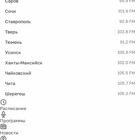
Саров
99.9 FM
Сочи
101.9 FM
Ставрополь
92.6 FM
Тверь
103.8 FM
Тюмень
91.2 FM
Усинск
100.9 FM
Ханты-Мансийск
102.0 FM
Чайковский
105.5 FM
Чита
105.7 FM
Шерегеш
105.3 FM
Расписание
Программы
Новости