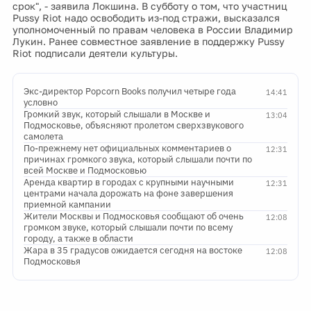
срок", - заявила Локшина. В субботу о том, что участниц
Pussy Riot надо освободить из-под стражи, высказался
уполномоченный по правам человека в России Владимир
Лукин. Ранее совместное заявление в поддержку Pussy
Riot подписали деятели культуры.
Экс-директор Popcorn Books получил четыре года
14:41
условно
Громкий звук, который слышали в Москве и
13:04
Подмосковье, объясняют пролетом сверхзвукового
самолета
По-прежнему нет официальных комментариев о
12:31
причинах громкого звука, который слышали почти по
всей Москве и Подмосковью
Аренда квартир в городах с крупными научными
12:31
центрами начала дорожать на фоне завершения
приемной кампании
Жители Москвы и Подмосковья сообщают об очень
12:08
громком звуке, который слышали почти по всему
городу, а также в области
Жара в 35 градусов ожидается сегодня на востоке
12:08
Подмосковья