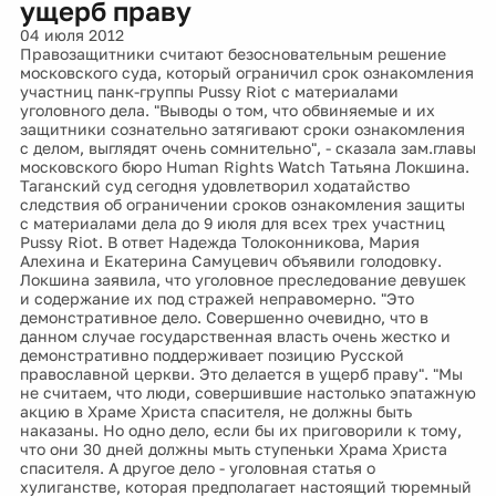
ущерб праву
04 июля 2012
Правозащитники считают безосновательным решение
московского суда, который ограничил срок ознакомления
участниц панк-группы Pussy Riot с материалами
уголовного дела. "Выводы о том, что обвиняемые и их
защитники сознательно затягивают сроки ознакомления
с делом, выглядят очень сомнительно", - сказала зам.главы
московского бюро Human Rights Watch Татьяна Локшина.
Таганский суд сегодня удовлетворил ходатайство
следствия об ограничении сроков ознакомления защиты
с материалами дела до 9 июля для всех трех участниц
Pussy Riot. В ответ Надежда Толоконникова, Мария
Алехина и Екатерина Самуцевич объявили голодовку.
Локшина заявила, что уголовное преследование девушек
и содержание их под стражей неправомерно. "Это
демонстративное дело. Совершенно очевидно, что в
данном случае государственная власть очень жестко и
демонстративно поддерживает позицию Русской
православной церкви. Это делается в ущерб праву". "Мы
не считаем, что люди, совершившие настолько эпатажную
акцию в Храме Христа спасителя, не должны быть
наказаны. Но одно дело, если бы их приговорили к тому,
что они 30 дней должны мыть ступеньки Храма Христа
спасителя. А другое дело - уголовная статья о
хулиганстве, которая предполагает настоящий тюремный