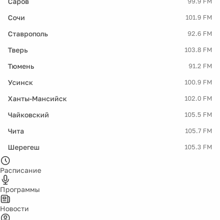
Саров
99.9 FM
Сочи
101.9 FM
Ставрополь
92.6 FM
Тверь
103.8 FM
Тюмень
91.2 FM
Усинск
100.9 FM
Ханты-Мансийск
102.0 FM
Чайковский
105.5 FM
Чита
105.7 FM
Шерегеш
105.3 FM
Расписание
Программы
Новости