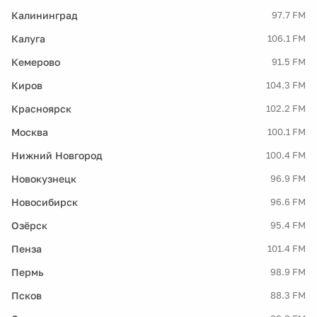
Калининград
97.7 FM
Калуга
106.1 FM
Кемерово
91.5 FM
Киров
104.3 FM
Красноярск
102.2 FM
Москва
100.1 FM
Нижний Новгород
100.4 FM
Новокузнецк
96.9 FM
Новосибирск
96.6 FM
Озёрск
95.4 FM
Пенза
101.4 FM
Пермь
98.9 FM
Псков
88.3 FM