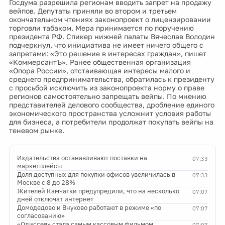
Госдума разрешила регионам вводить запрет на продажу
вейпов. Депутаты приняли во втором и третьем
окончательном чтениях законопроект о лицензировании
торговли табаком. Мера принимается по поручению
президента РФ. Спикер нижней палаты Вячеслав Володин
подчеркнул, что инициатива не имеет ничего общего с
запретами: «Это решение в интересах граждан», пишет
«КоммерсантЪ». Ранее общественная организация
«Опора России», отстаивающая интересы малого и
среднего предпринимательства, обратилась к президенту
с просьбой исключить из законопроекта норму о праве
регионов самостоятельно запрещать вейпы. По мнению
представителей делового сообщества, дробление единого
экономического пространства усложнит условия работы
для бизнеса, а потребители продолжат покупать вейпы на
теневом рынке.
Издательства останавливают поставки на
07:33
маркетплейсы
Доля доступных для покупки офисов увеличилась в
07:33
Москве с 8 до 28%
Жителей Камчатки предупредили, что на несколько
07:07
дней отключат интернет
Домодедово и Внуково работают в режиме «по
07:07
согласованию»
«Одиссея» стала самым кассовым фильмом
07:07