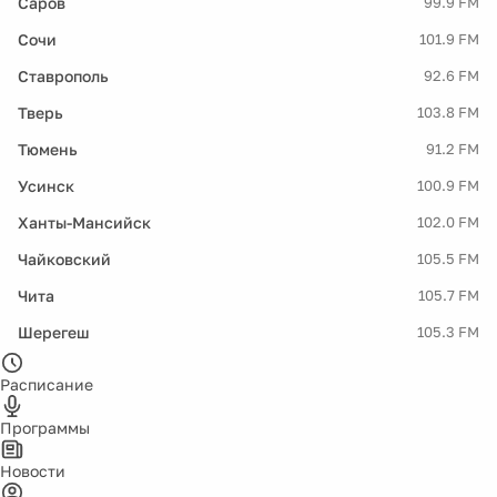
Саров
99.9 FM
Сочи
101.9 FM
Ставрополь
92.6 FM
Тверь
103.8 FM
Тюмень
91.2 FM
Усинск
100.9 FM
Ханты-Мансийск
102.0 FM
Чайковский
105.5 FM
Чита
105.7 FM
Шерегеш
105.3 FM
Расписание
Программы
Новости