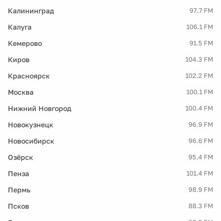
Калининград
97.7 FM
Калуга
106.1 FM
Кемерово
91.5 FM
Киров
104.3 FM
Красноярск
102.2 FM
Москва
100.1 FM
Нижний Новгород
100.4 FM
Новокузнецк
96.9 FM
Новосибирск
96.6 FM
Озёрск
95.4 FM
Пенза
101.4 FM
Пермь
98.9 FM
Псков
88.3 FM