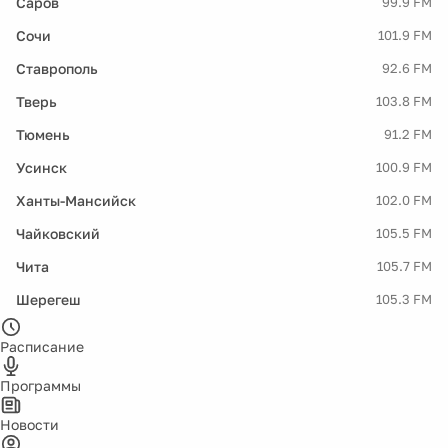
Саров
99.9 FM
Сочи
101.9 FM
Ставрополь
92.6 FM
Тверь
103.8 FM
Тюмень
91.2 FM
Усинск
100.9 FM
Ханты-Мансийск
102.0 FM
Чайковский
105.5 FM
Чита
105.7 FM
Шерегеш
105.3 FM
Расписание
Программы
Новости