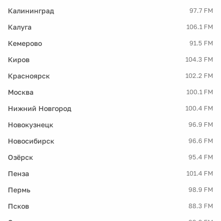
Калининград
97.7 FM
Калуга
106.1 FM
Кемерово
91.5 FM
Киров
104.3 FM
Красноярск
102.2 FM
Москва
100.1 FM
Нижний Новгород
100.4 FM
Новокузнецк
96.9 FM
Новосибирск
96.6 FM
Озёрск
95.4 FM
Пенза
101.4 FM
Пермь
98.9 FM
Псков
88.3 FM