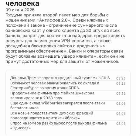
человека
09 июня 2026
Госдума приняла второй пакет мер для борьбы с
мошенниками «Антифрод 2.0». Среди ключевых
положений закона - ограничение суммарного числа
банковских карт у одного клиента до 20 штук во всех
банках; запрет для хостинг-провайдеров предоставлять
ресурсы для размещения VPN-сервисов, а также
досудебная блокировка сайтов с вредоносным
программным обеспечением. Банки и операторы связи
будут обязаны возмещать ущерб клиентам, если они не
примут достаточных мер для защиты от мошенников.
Дональд Трамп запретил «родильный туризм» в США
09:26
Восемьсот человек эвакуировались со склада в
09:26
Екатеринбурге во время атаки БПЛА
Продолжение фильма про Майкла Джексона
09:26
запланировано к 2028 году
Еще один склад Wildberries загорелся после атаки
08:06
беспилотников
Все новые представители думских фракций
08:06
присоединяются к критике «Яблока»
Спрос на Гомера резко вырос после выхода фильма
08:06
«Одиссея»