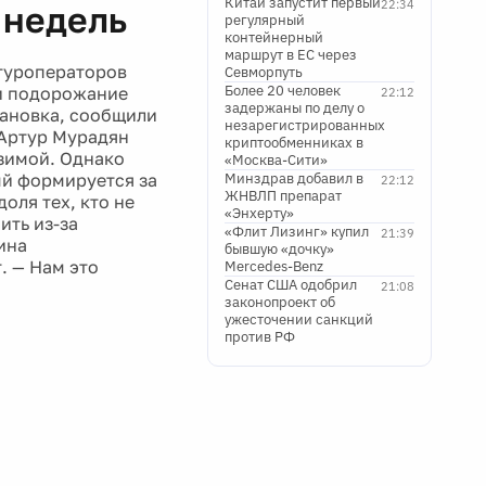
Китай запустит первый
22:34
 недель
регулярный
контейнерный
маршрут в ЕС через
туроператоров
Севморпуть
Более 20 человек
 и подорожание
22:12
задержаны по делу о
тановка, сообщили
незарегистрированных
 Артур Мурадян
криптообменниках в
 зимой. Однако
«Москва-Сити»
ый формируется за
Минздрав добавил в
22:12
ЖНВЛП препарат
оля тех, кто не
«Энхерту»
ить из-за
«Флит Лизинг» купил
21:39
ина
бывшую «дочку»
. — Нам это
Mercedes-Benz
Сенат США одобрил
21:08
законопроект об
ужесточении санкций
против РФ