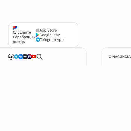
App Store
Слушайте
Google Play
Серебряный
Telegram App
дождь
О НАС
ЭКСК
12+
🍪
Мы используем cookie для улучшения работы сайта.