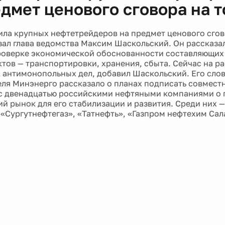
едмет ценового сговора на т
6
ла крупных нефтетрейдеров на предмет ценового сгово
зал глава ведомства Максим Шаскольский. Он рассказал
роверке экономической обоснованности составляющих
тов — транспортировки, хранения, сбыта. Сейчас на р
1 антимонопольных дел, добавил Шаскольский. Его слов
еля Минэнерго рассказало о планах подписать совмест
с двенадцатью российскими нефтяными компаниями о 
ий рынок для его стабилизации и развития. Среди них 
 «Сургутнефтегаз», «Татнефть», «Газпром нефтехим Сал