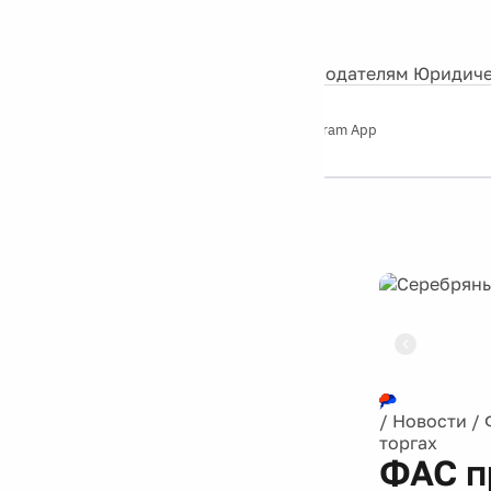
События
Контакты
О нас
Экскурсии
Silver Studio
Рекламодателям
Юридиче
Слушайте
App Store
Google Play
Telegram App
Серебряный
дождь
12+
Реклама
/
Новости
/
торгах
ФАС п