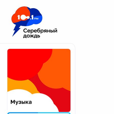
Москва 100.1 FM
Апатиты
Астрахань
Волгоград
Вологда
Екатеринбург
Иваново
Казань
Калининград
Калуга