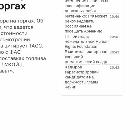
изменения в приказ по
оргах
классификации
дорожных работ
Матвиенко: РФ может
20:46
ра на торгах. Об
рекомендовать
россиянам не
, что ведется
посещать Армению
 стоимости
ГП признала
20:46
ассмотрении
нежелательной Human
а цитирует ТАСС.
Rights Foundation
но с ФАС
В мире зафиксирован
20:42
«великий
поставках топлива
романтический спад»
— ЛУКОЙЛ,
Кадыров
20:42
ават».
зарегистрирован
кандидатом на
должность главы
Чечни