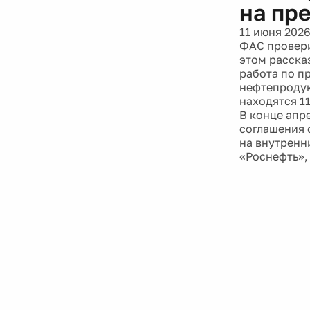
на пр
11 июня 202
ФАС провери
этом расска
работа по п
нефтепродук
находятся 1
В конце апр
соглашения 
на внутренн
«Роснефть»,