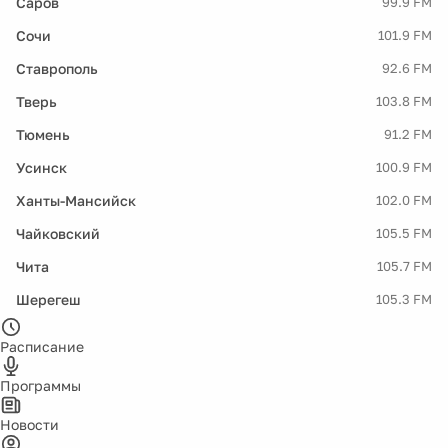
Саров
99.9 FM
Сочи
101.9 FM
Ставрополь
92.6 FM
Тверь
103.8 FM
Тюмень
91.2 FM
Усинск
100.9 FM
Ханты-Мансийск
102.0 FM
Чайковский
105.5 FM
Чита
105.7 FM
Шерегеш
105.3 FM
Расписание
Программы
Новости