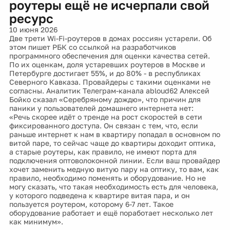
роутеры ещё не исчерпали свой
ресурс
10 июня 2026
Две трети Wi-Fi-роутеров в домах россиян устарели. Об
этом пишет РБК со ссылкой на разработчиков
программного обеспечения для оценки качества сетей.
По их оценкам, доля устаревших роутеров в Москве и
Петербурге достигает 55%, и до 80% - в республиках
Северного Кавказа. Провайдеры с такими оценками не
согласны. Аналитик Телеграм-канала abloud62 Алексей
Бойко сказал «Серебряному дождю», что причин для
паники у пользователей домашнего интернета нет:
«Речь скорее идёт о тренде на рост скоростей в сети
фиксированного доступа. Он связан с тем, что, если
раньше интернет к нам в квартиру попадал в основном по
витой паре, то сейчас чаще до квартиры доходит оптика,
а старые роутеры, как правило, не имеют порта для
подключения оптоволоконной линии. Если ваш провайдер
хочет заменить медную витую пару на оптику, то вам, как
правило, необходимо поменять и оборудование. Но не
могу сказать, что такая необходимость есть для человека,
у которого подведена к квартире витая пара, и он
пользуется роутером, которому 6-7 лет. Такое
оборудование работает и ещё поработает несколько лет
как минимум».