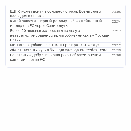
ВДНХ может войти в основной список Всемирного
23:05
наследия ЮНЕСКО
Китай запустит первый регулярный контейнерный
22:34
маршрут в ЕС через Севморпуть
Более 20 человек задержаны по делу о
22:12
незарегистрированных криптообменниках в «Москва-
Сити»
Минздрав добавил в ЖНВЛП препарат «Энхерту»
22:12
«Флит Лизинг» купил бывшую «дочку» Mercedes-Benz
21:39
Сенат США одобрил законопроект об ужесточении
21:08
санкций против РФ