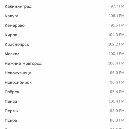
Калининград
97.7 FM
Калуга
106.1 FM
Кемерово
91.5 FM
Киров
104.3 FM
Красноярск
102.2 FM
Москва
100.1 FM
Нижний Новгород
100.4 FM
Новокузнецк
96.9 FM
Новосибирск
96.6 FM
Озёрск
95.4 FM
Пенза
101.4 FM
Пермь
98.9 FM
Псков
88.3 FM