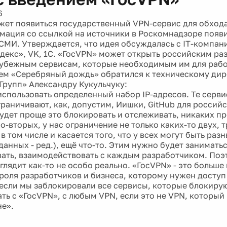
6
жет появиться государственный VPN-сервис для обход
мация со ссылкой на источники в Роскомнадзоре появи
СМИ. Утверждается, что идея обсуждалась с IT-компан
декс», VK, 1С. «ГосVPN» может открыть российским ра
рубежным сервисам, которые необходимым им для рабо
м «Серебряный дождь» обратился к техническому дир
Групп» Александру Кукульчуку:
использовать определенный набор IP-адресов. Те серви
граничивают, как, допустим, Иишки, GitHub для россий
будет проще это блокировать и отслеживать, никаких п
о-вторых, у нас ограничение не только каких-то двух, т
в том числе и касается того, что у всех могут быть ра
анных - ред.), ещё что-то. Этим нужно будет занимать
ать, взаимодействовать с каждым разработчиком. Поэ
лядит как-то не особо реально. «ГосVPN» - это больше
роля разработчиков и бизнеса, которому нужен доступ
 если мы заблокировали все сервисы, которые блокирую
ать с «ГосVPN», с любым VPN, если это не VPN, который
не».