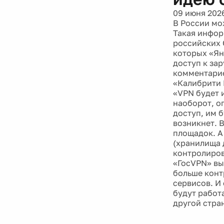
09 июня 202
В России мо
Такая инфор
российских 
которых «Ян
доступ к за
комментарие
«Калибрити 
«VPN будет 
наоборот, о
доступ, им 
возникнет. В
площадок. А 
(хранилища д
контролиров
«ГосVPN» выг
больше конт
сервисов. И
будут работ
другой стра