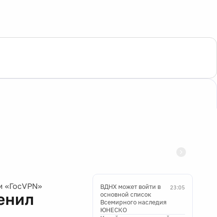
м «ГосVPN»
ВДНХ может войти в
23:05
енил
основной список
Всемирного наследия
ЮНЕСКО