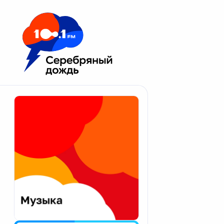
Москва 100.1 FM
Апатиты
Астрахань
Волгоград
Вологда
Екатеринбург
Иваново
Казань
Калининград
Калуга