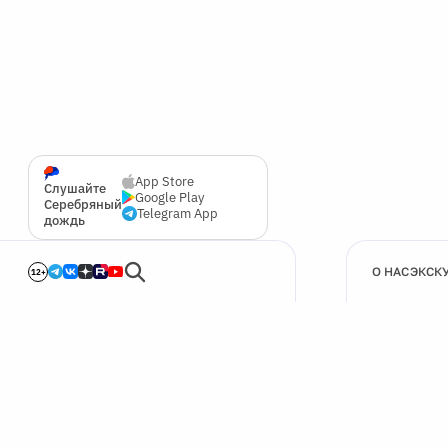
App Store
Слушайте
Google Play
Серебряный
Telegram App
дождь
О НАС
ЭКСК
12+