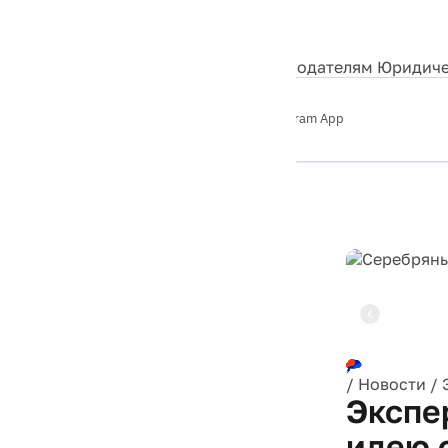
События
Контакты
О нас
Экскурсии
Silver Studio
Рекламодателям
Юридиче
Слушайте
App Store
Google Play
Telegram App
Серебряный
дождь
12+
Реклама
/
Новости
/
Экспе
идею 