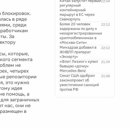
Китай запустит первый
22:34
регулярный
контейнерный
а блокировок.
маршрут в ЕС через
лась в ряде
Севморпуть
Более 20 человек
иями, среди
22:12
задержаны по делу о
зработчикам
незарегистрированных
ты. За
криптообменниках в
ектору
«Москва-Сити»
Минздрав добавил в
22:12
ЖНВЛП препарат
сы, которые,
«Энхерту»
ского сегмента
«Флит Лизинг» купил
21:39
роблем не
бывшую «дочку»
рех, четырех
Mercedes-Benz
Сенат США одобрил
зные репозитории
21:08
законопроект об
ся, это нужно
ужесточении санкций
тому идея
против РФ
 не помощь, а
 для заграничных
т нас, они не
 размещен в