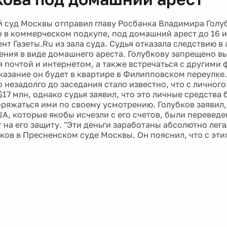
 суд Москвы отправил главу Росбанка Владимира Голу
 в коммерческом подкупе, под домашний арест до 16 
т Газеты.Ru из зала суда. Судья отказала следствию в 
ения в виде домашнего ареста. Голубкову запрещено вы
я почтой и интернетом, а также встречаться с другими 
казание он будет в квартире в Филипповском переулке
 незадолго до заседания стало известно, что с личного
17 млн, однако судья заявил, что это личные средства 
ряжаться ими по своему усмотрению. Голубков заявил, 
А, которые якобы исчезли с его счетов, были переведе
 на его защиту. "Эти деньги заработаны абсолютно лега
бков в Пресненском суде Москвы. Он пояснил, что с эти