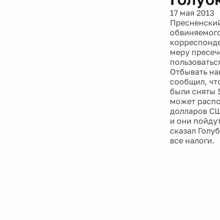
17 мая 2013
Пресненский
обвиняемого
корреспонден
меру пресеч
пользоватьс
Отбывать на
сообщил, что
были сняты $
может распо
долларов СШ
и они пойдут
сказал Голу
все налоги.