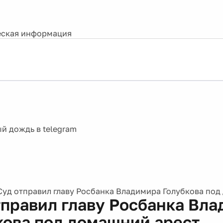
ская информация
Cуд отправил главу Росбанка Владимира Голубкова под
тправил главу Росбанка Вл
кова под домашний арест