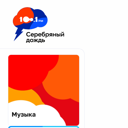
Москва 100.1 FM
Апатиты
Астрахань
Волгоград
Вологда
Екатеринбург
Иваново
Казань
Калининград
Калуга