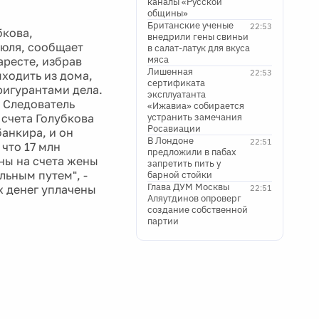
каналы «Русской
общины»
Британские ученые
22:53
бкова,
внедрили гены свиньи
июля, сообщает
в салат-латук для вкуса
мяса
аресте, избрав
Лишенная
22:53
ходить из дома,
сертификата
фигурантами дела.
эксплуатанта
. Следователь
«Ижавиа» собирается
 счета Голубкова
устранить замечания
Росавиации
банкира, и он
В Лондоне
22:51
что 17 млн
предложили в пабах
ны на счета жены
запретить пить у
льным путем", -
барной стойки
Глава ДУМ Москвы
х денег уплачены
22:51
Аляутдинов опроверг
создание собственной
партии