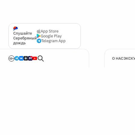
App Store
Слушайте
Google Play
Серебряный
Telegram App
дождь
О НАС
ЭКСК
12+
🍪
Мы используем cookie для улучшения работы сайта.