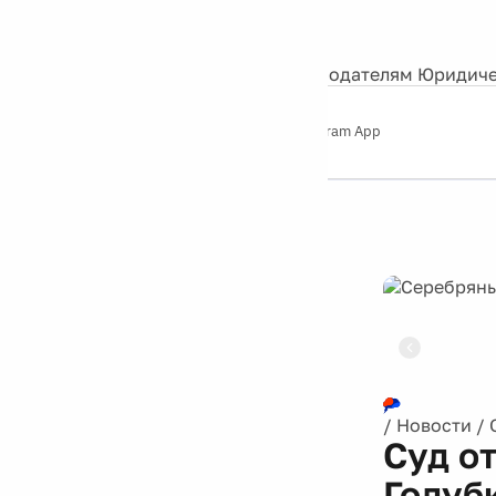
События
Контакты
О нас
Экскурсии
Silver Studio
Рекламодателям
Юридиче
Слушайте
App Store
Google Play
Telegram App
Серебряный
дождь
12+
Реклама
/
Новости
/
Cуд о
Голуб