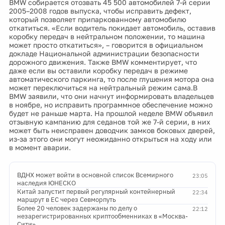
BMW собирается отозвать 45 500 автомобилей 7-й серии
2005–2008 годов выпуска, чтобы исправить дефект,
который позволяет припаркованному автомобилю
откатиться. «Если водитель покидает автомобиль, оставив
коробку передач в нейтральном положении, то машина
может просто откатиться», – говорится в официальном
докладе Национальной администрации безопасности
дорожного движения. Также BMW комментирует, что
даже если вы оставили коробку передач в режиме
автоматического паркинга, то после глушения мотора она
может переключиться на нейтральный режим сама.В
BMW заявили, что они начнут информировать владельцев
в ноябре, но исправить программное обеспечение можно
будет не раньше марта. На прошлой неделе BMW объявил
отзывную кампанию для седанов той же 7-й серии, в них
может быть неисправен доводчик замков боковых дверей,
из-за этого они могут неожиданно открыться на ходу или
в момент аварии.
ВДНХ может войти в основной список Всемирного
23:05
наследия ЮНЕСКО
Китай запустит первый регулярный контейнерный
22:34
маршрут в ЕС через Севморпуть
Более 20 человек задержаны по делу о
22:12
незарегистрированных криптообменниках в «Москва-
Сити»