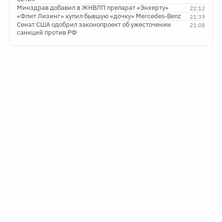
Минздрав добавил в ЖНВЛП препарат «Энхерту»
22:12
«Флит Лизинг» купил бывшую «дочку» Mercedes-Benz
21:39
Сенат США одобрил законопроект об ужесточении
21:08
санкций против РФ