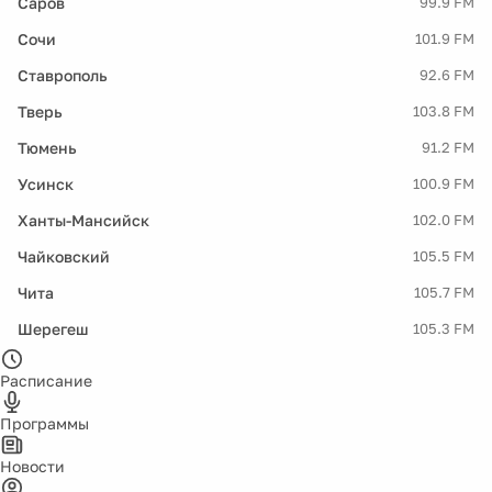
Саров
99.9 FM
Сочи
101.9 FM
Ставрополь
92.6 FM
Тверь
103.8 FM
Тюмень
91.2 FM
Усинск
100.9 FM
Ханты-Мансийск
102.0 FM
Чайковский
105.5 FM
Чита
105.7 FM
Шерегеш
105.3 FM
Расписание
Программы
Новости