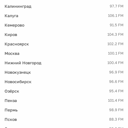
Калининград
97.7 FM
Калуга
106.1 FM
Кемерово
91.5 FM
Киров
104.3 FM
Красноярск
102.2 FM
Москва
100.1 FM
Нижний Новгород
100.4 FM
Новокузнецк
96.9 FM
Новосибирск
96.6 FM
Озёрск
95.4 FM
Пенза
101.4 FM
Пермь
98.9 FM
Псков
88.3 FM