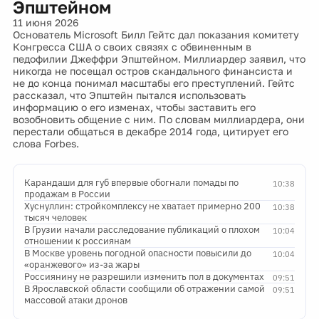
Эпштейном
11 июня 2026
Основатель Microsoft Билл Гейтс дал показания комитету
Конгресса США о своих связях с обвиненным в
педофилии Джеффри Эпштейном. Миллиардер заявил, что
никогда не посещал остров скандального финансиста и
не до конца понимал масштабы его преступлений. Гейтс
рассказал, что Эпштейн пытался использовать
информацию о его изменах, чтобы заставить его
возобновить общение с ним. По словам миллиардера, они
перестали общаться в декабре 2014 года, цитирует его
слова Forbes.
Карандаши для губ впервые обогнали помады по
10:38
продажам в России
Хуснуллин: стройкомплексу не хватает примерно 200
10:38
тысяч человек
В Грузии начали расследование публикаций о плохом
10:04
отношении к россиянам
В Москве уровень погодной опасности повысили до
10:04
«оранжевого» из-за жары
Россиянину не разрешили изменить пол в документах
09:51
В Ярославской области сообщили об отражении самой
09:51
массовой атаки дронов