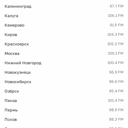
Калининград
97.7 FM
Калуга
106.1 FM
Кемерово
91.5 FM
Киров
104.3 FM
Красноярск
102.2 FM
Москва
100.1 FM
Нижний Новгород
100.4 FM
Новокузнецк
96.9 FM
Новосибирск
96.6 FM
Озёрск
95.4 FM
Пенза
101.4 FM
Пермь
98.9 FM
Псков
88.3 FM