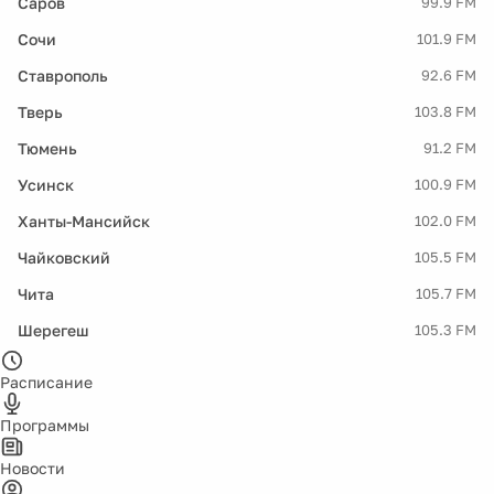
Саров
99.9 FM
Сочи
101.9 FM
Ставрополь
92.6 FM
Тверь
103.8 FM
Тюмень
91.2 FM
Усинск
100.9 FM
Ханты-Мансийск
102.0 FM
Чайковский
105.5 FM
Чита
105.7 FM
Шерегеш
105.3 FM
Расписание
Программы
Новости