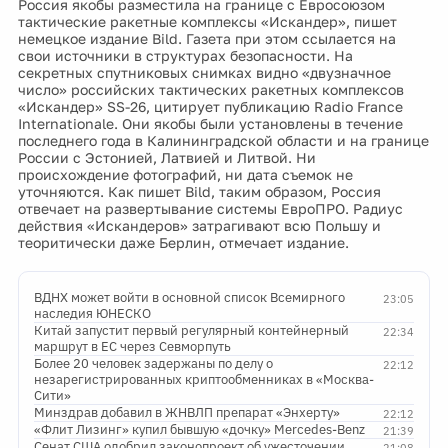
Россия якобы разместила на границе с Евросоюзом
тактические ракетные комплексы «Искандер», пишет
немецкое издание Bild. Газета при этом ссылается на
свои источники в структурах безопасности. На
секретных спутниковых снимках видно «двузначное
число» российских тактических ракетных комплексов
«Искандер» SS-26, цитирует публикацию Radio France
Internationale. Они якобы были установлены в течение
последнего года в Калининградской области и на границе
России с Эстонией, Латвией и Литвой. Ни
происхождение фотографий, ни дата съемок не
уточняются. Как пишет Bild, таким образом, Россия
отвечает на развертывание системы ЕвроПРО. Радиус
действия «Искандеров» затрагивают всю Польшу и
теоритически даже Берлин, отмечает издание.
ВДНХ может войти в основной список Всемирного
23:05
наследия ЮНЕСКО
Китай запустит первый регулярный контейнерный
22:34
маршрут в ЕС через Севморпуть
Более 20 человек задержаны по делу о
22:12
незарегистрированных криптообменниках в «Москва-
Сити»
Минздрав добавил в ЖНВЛП препарат «Энхерту»
22:12
«Флит Лизинг» купил бывшую «дочку» Mercedes-Benz
21:39
Сенат США одобрил законопроект об ужесточении
21:08