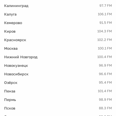
Калининград
97.7 FM
Калуга
106.1 FM
Кемерово
91.5 FM
Киров
104.3 FM
Красноярск
102.2 FM
Москва
100.1 FM
Нижний Новгород
100.4 FM
Новокузнецк
96.9 FM
Новосибирск
96.6 FM
Озёрск
95.4 FM
Пенза
101.4 FM
Пермь
98.9 FM
Псков
88.3 FM