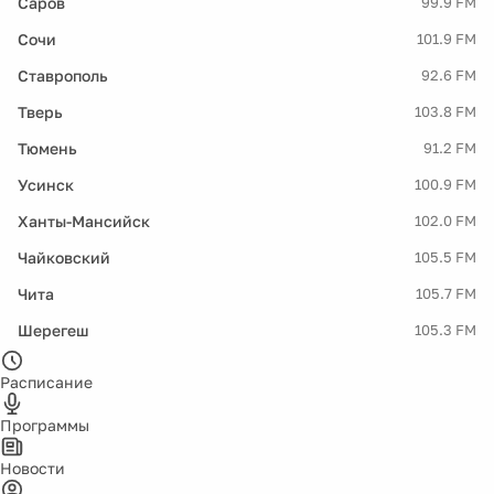
Саров
99.9 FM
Сочи
101.9 FM
Ставрополь
92.6 FM
Тверь
103.8 FM
Тюмень
91.2 FM
Усинск
100.9 FM
Ханты-Мансийск
102.0 FM
Чайковский
105.5 FM
Чита
105.7 FM
Шерегеш
105.3 FM
Расписание
Программы
Новости