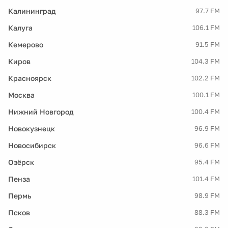
Калининград
97.7 FM
Калуга
106.1 FM
Кемерово
91.5 FM
Киров
104.3 FM
Красноярск
102.2 FM
Москва
100.1 FM
Нижний Новгород
100.4 FM
Новокузнецк
96.9 FM
Новосибирск
96.6 FM
Озёрск
95.4 FM
Пенза
101.4 FM
Пермь
98.9 FM
Псков
88.3 FM