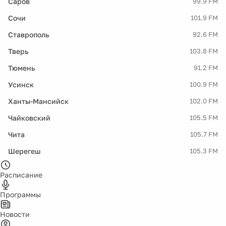
Саров
99.9 FM
Сочи
101.9 FM
Ставрополь
92.6 FM
Тверь
103.8 FM
Тюмень
91.2 FM
Усинск
100.9 FM
Ханты-Мансийск
102.0 FM
Чайковский
105.5 FM
Чита
105.7 FM
Шерегеш
105.3 FM
Расписание
Программы
Новости