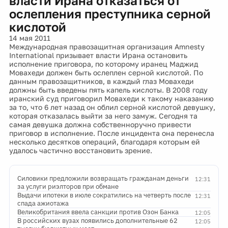
власти Ирана отказаться от
ослепления преступника серной
кислотой
14 мая 2011
Международная правозащитная организация Amnesty
International призывает власти Ирана остановить
исполнение приговора, по которому иранец Маджид
Мовахеди должен быть ослеплен серной кислотой. По
данным правозащитников, в каждый глаз Мовахеди
должны быть введены пять капель кислоты. В 2008 году
иранский суд приговорил Мовахеди к такому наказанию
за то, что 6 лет назад он облил серной кислотой девушку,
которая отказалась выйти за него замуж. Сегодня та
самая девушка должна собственноручно привести
приговор в исполнение. После инцидента она перенесла
несколько десятков операций, благодаря которым ей
удалось частично восстановить зрение.
Силовики предложили возвращать гражданам деньги
12:31
за услуги риэлторов при обмане
Выдачи ипотеки в июле сократились на четверть после
12:31
спада ажиотажа
Великобритания ввела санкции против Озон Банка
12:05
В российских вузах появились дополнительные 62
12:05