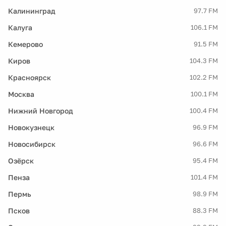
Калининград
97.7 FM
Калуга
106.1 FM
Кемерово
91.5 FM
Киров
104.3 FM
Красноярск
102.2 FM
Москва
100.1 FM
Нижний Новгород
100.4 FM
Новокузнецк
96.9 FM
Новосибирск
96.6 FM
Озёрск
95.4 FM
Пенза
101.4 FM
Пермь
98.9 FM
Псков
88.3 FM