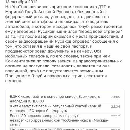
13 октября 2012
На YouTube появилось признание виновника ДТП с
Мариной Голуб. Алексей Русаков, объявленный в
федеральный розыск, утверждает, что двигался на
желтый свет светофора и не ожидал, что водитель
автомобиля, в котором находилась Голуб, резко тронется
ему наперерез. Русаков извинился "перед всей страной"
за то, что после аварии скрылся с места происшествия. В
своем видеообращении Русаков опроверг сообщения о
том, что оставил в машине свой паспорт, и
продемонстрировал документы на камеру. Оба
мобильных телефона, по его словам, также при нем.
Комментариев по поводу записи из правоохранительных
органов не поступало. Установить, является ли она
подлинной, пока не представляется возможным.
Прощание с Голуб и похороны актрисы состоятся
сегодня.
ВДНХ может войти в основной список Всемирного
23:05
наследия ЮНЕСКО
Китай запустит первый регулярный контейнерный
22:34
маршрут в ЕС через Севморпуть
Более 20 человек задержаны по делу о
22:12
незарегистрированных криптообменниках в «Москва-
Сити»
Минздрав добавил в ЖНВЛП препарат «Энхерту»