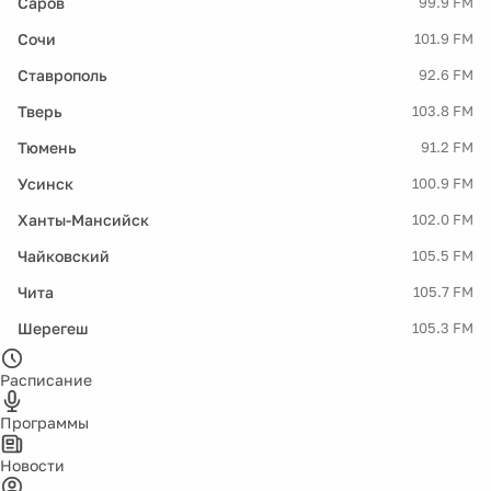
Саров
99.9 FM
Сочи
101.9 FM
Ставрополь
92.6 FM
Тверь
103.8 FM
Тюмень
91.2 FM
Усинск
100.9 FM
Ханты-Мансийск
102.0 FM
Чайковский
105.5 FM
Чита
105.7 FM
Шерегеш
105.3 FM
Расписание
Программы
Новости