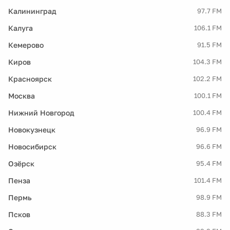
Калининград
97.7 FM
Калуга
106.1 FM
Кемерово
91.5 FM
Киров
104.3 FM
Красноярск
102.2 FM
Москва
100.1 FM
Нижний Новгород
100.4 FM
Новокузнецк
96.9 FM
Новосибирск
96.6 FM
Озёрск
95.4 FM
Пенза
101.4 FM
Пермь
98.9 FM
Псков
88.3 FM