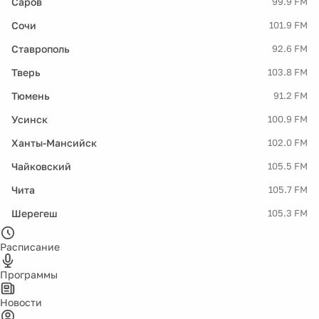
Саров
99.9 FM
Сочи
101.9 FM
Ставрополь
92.6 FM
Тверь
103.8 FM
Тюмень
91.2 FM
Усинск
100.9 FM
Ханты-Мансийск
102.0 FM
Чайковский
105.5 FM
Чита
105.7 FM
Шерегеш
105.3 FM
Расписание
Программы
Новости