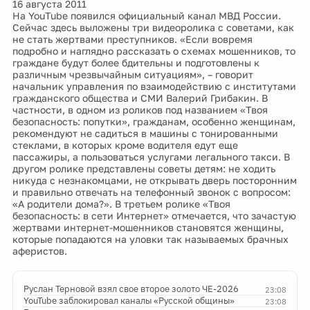
16 августа 2011
На YouTube появился официальный канал МВД России.
Сейчас здесь выложены три видеоролика с советами, как
не стать жертвами преступников. «Если вовремя
подробно и наглядно рассказать о схемах мошенников, то
граждане будут более бдительны и подготовлены к
различным чрезвычайным ситуациям», – говорит
начальник управления по взаимодействию с институтами
гражданского общества и СМИ Валерий Грибакин. В
частности, в одном из роликов под названием «Твоя
безопасность: попутки», гражданам, особенно женщинам,
рекомендуют не садиться в машины с тонированными
стеклами, в которых кроме водителя едут еще
пассажиры, а пользоваться услугами легального такси. В
другом ролике представлены советы детям: не ходить
никуда с незнакомцами, не открывать дверь посторонним
и правильно отвечать на телефонный звонок с вопросом:
«А родители дома?». В третьем ролике «Твоя
безопасность: в сети Интернет» отмечается, что зачастую
жертвами интернет-мошенников становятся женщины,
которые попадаются на уловки так называемых брачных
аферистов.
Руслан Терновой взял свое второе золото ЧЕ-2026
23:08
YouTube заблокировал каналы «Русской общины»
23:08