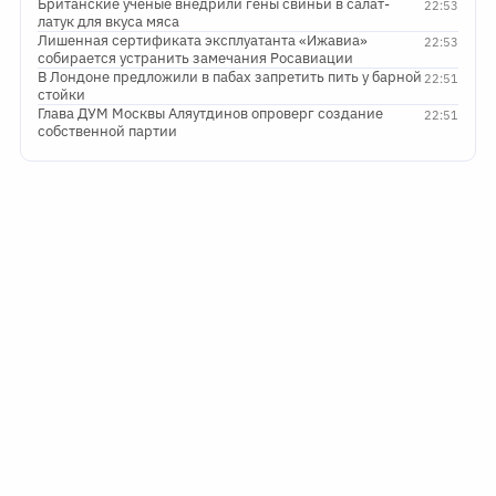
Британские ученые внедрили гены свиньи в салат-
22:53
латук для вкуса мяса
Лишенная сертификата эксплуатанта «Ижавиа»
22:53
собирается устранить замечания Росавиации
В Лондоне предложили в пабах запретить пить у барной
22:51
стойки
Глава ДУМ Москвы Аляутдинов опроверг создание
22:51
собственной партии