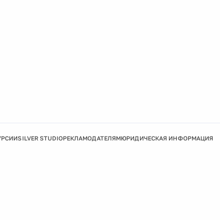
УРСИИ
SILVER STUDIO
РЕКЛАМОДАТЕЛЯМ
ЮРИДИЧЕСКАЯ ИНФОРМАЦИЯ