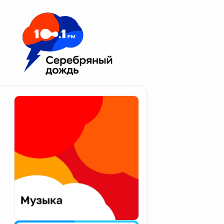
Москва 100.1 FM
Апатиты
Астрахань
Волгоград
Вологда
Екатеринбург
Иваново
Казань
Калининград
Калуга