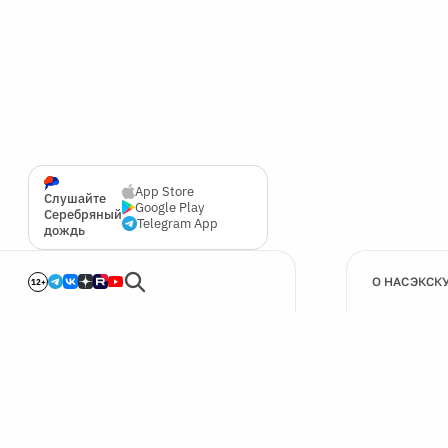
App Store
Слушайте
Google Play
Серебряный
Telegram App
дождь
О НАС
ЭКСК
12+