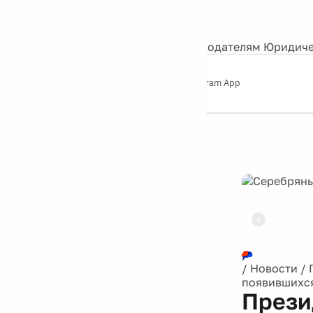
События
Контакты
О нас
Экскурсии
Silver Studio
Рекламодателям
Юридиче
Слушайте
App Store
Google Play
Telegram App
Серебряный
дождь
12+
Реклама
/
Новости
/
появившихся
Прези