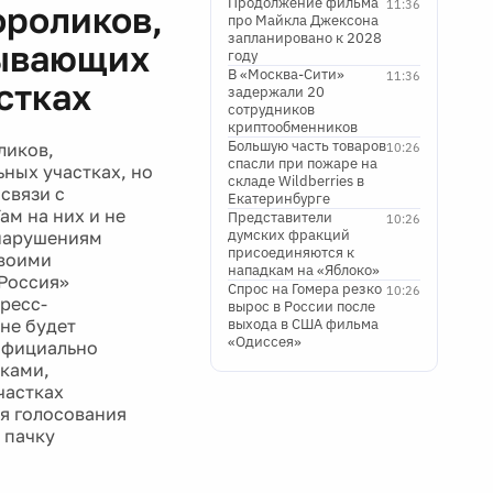
Продолжение фильма
11:36
ороликов,
про Майкла Джексона
запланировано к 2028
зывающих
году
В «Москва-Сити»
11:36
стках
задержали 20
сотрудников
криптообменников
Большую часть товаров
ликов,
10:26
спасли при пожаре на
ных участках, но
складе Wildberries в
связи с
Екатеринбурге
ам на них и не
Представители
10:26
думских фракций
 нарушениям
присоединяются к
своими
нападкам на «Яблоко»
 Россия»
Спрос на Гомера резко
10:26
пресс-
вырос в России после
не будет
выхода в США фильма
«Одиссея»
официально
иками,
частках
я голосования
 пачку