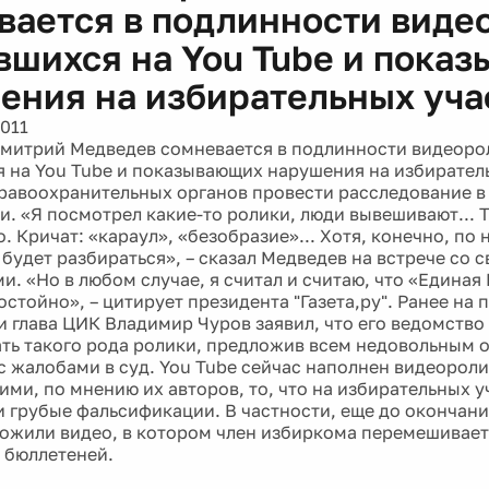
вается в подлинности виде
вшихся на You Tube и пока
ения на избирательных уча
2011
митрий Медведев сомневается в подлинности видеоро
 на You Tube и показывающих нарушения на избиратель
правоохранительных органов провести расследование в 
. «Я посмотрел какие-то ролики, люди вывешивают... Т
. Кричат: «караул», «безобразие»... Хотя, конечно, по
будет разбираться», – сказал Медведев на встрече со 
и. «Но в любом случае, я считал и считаю, что «Единая
стойно», – цитирует президента "Газета,ру". Ранее на 
 глава ЦИК Владимир Чуров заявил, что его ведомство 
ть такого рода ролики, предложив всем недовольным 
с жалобами в суд. You Tube сейчас наполнен видеорол
ми, по мнению их авторов, то, что на избирательных у
 грубые фальсификации. В частности, еще до окончани
ожили видео, в котором член избиркома перемешивает
 бюллетеней.