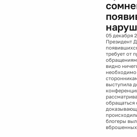
сомне
появи
наруш
05 декабря 
Президент Д
появившихся
требует от 
обращениями
видно ничего
необходимо 
сторонникам
выступила до
конференции
рассматрива
обращаться 
доказывающи
происходили
блогеры выл
вброшенных