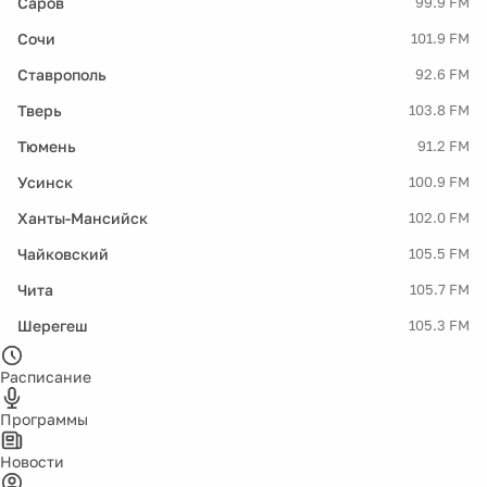
Саров
99.9 FM
Сочи
101.9 FM
Ставрополь
92.6 FM
Тверь
103.8 FM
Тюмень
91.2 FM
Усинск
100.9 FM
Ханты-Мансийск
102.0 FM
Чайковский
105.5 FM
Чита
105.7 FM
Шерегеш
105.3 FM
Расписание
Программы
Новости