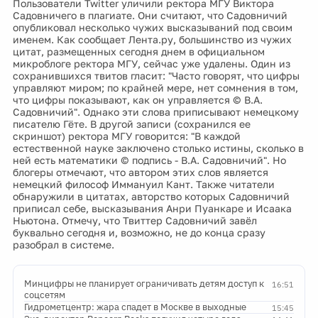
Пользователи Twitter уличили ректора МГУ Виктора
Садовничего в плагиате. Они считают, что Садовничий
опубликовал несколько чужих высказываний под своим
именем. Как сообщает Лента.ру, большинство из чужих
цитат, размещенных сегодня днем в официальном
микроблоге ректора МГУ, сейчас уже удалены. Один из
сохранившихся твитов гласит: "Часто говорят, что цифры
управляют миром; по крайней мере, нет сомнения в том,
что цифры показывают, как он управляется © В.А.
Садовничий". Однако эти слова приписывают немецкому
писателю Гёте. В другой записи (сохранился ее
скриншот) ректора МГУ говорится: "В каждой
естественной науке заключено столько истины, сколько в
ней есть математики © подпись - В.А. Садовничий". Но
блогеры отмечают, что автором этих слов является
немецкий философ Иммануил Кант. Также читатели
обнаружили в цитатах, авторство которых Садовничий
приписал себе, высказывания Анри Пуанкаре и Исаака
Ньютона. Отмечу, что Твиттер Садовничий завёл
буквально сегодня и, возможно, не до конца сразу
разобрал в системе.
Минцифры не планирует ограничивать детям доступ к
16:51
соцсетям
Гидрометцентр: жара спадет в Москве в выходные
15:45