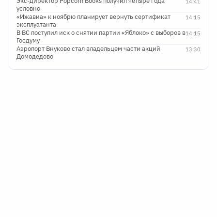
Экс-директор Popcorn Books получил четыре года
14:41
условно
«Ижавиа» к ноябрю планирует вернуть сертификат
14:15
эксплуатанта
В ВС поступил иск о снятии партии «Яблоко» с выборов в
14:15
Госдуму
Аэропорт Внуково стал владельцем части акций
13:30
Домодедово