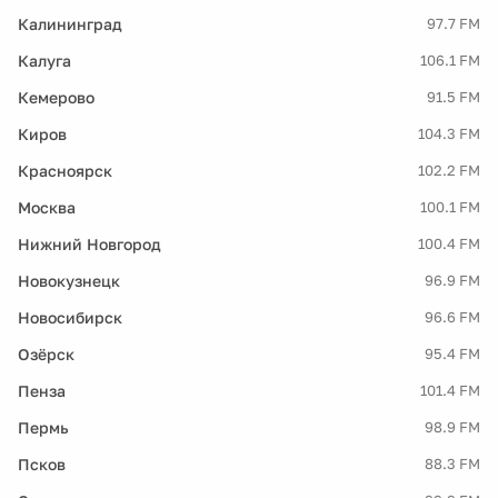
Калининград
97.7 FM
Калуга
106.1 FM
Кемерово
91.5 FM
Киров
104.3 FM
Красноярск
102.2 FM
Москва
100.1 FM
Нижний Новгород
100.4 FM
Новокузнецк
96.9 FM
Новосибирск
96.6 FM
Озёрск
95.4 FM
Пенза
101.4 FM
Пермь
98.9 FM
Псков
88.3 FM