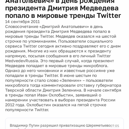
Анатольевич» в день рождения
президента Дмитрия Медведева
попало в мировые тренды Twitter
14 сентября 2011
Словосочетание «Дмитрий Анатольевич» в день
рождения президента Дмитрия Медведева попало в
мировые тренды Twitter. Медведев оказался на шестой
строчке по упоминаниям. Пользователи социального
сервиса Twitter сегодня активно поздравляют его с днем
рождения. Многие из них обращаются к президенту
напрямую, посылая сообщения в его личный Twitter
MedvedevRussia. Это первый случай, когда презилент
Медведев попадает в мировые тренды микроблога.
Однако до него чиновники и известные россияне уже
попадали в тренды Twitter. В июне шестым по
популярности стало слово «Зеленин» – пользователи
микроблога тогда комментировали отставку губернатора
Тверской области Дмитрия Зеленина. В начале сентября
в тренды попал Иван Охлобыстин, заявивший о
намерении участвовать в выборах президента России
2012 года. Охлобыстин оказался на пятой строчке
популярности Twitter.
Владимир Путин разрешил приватизацию Шереметьево
07:05