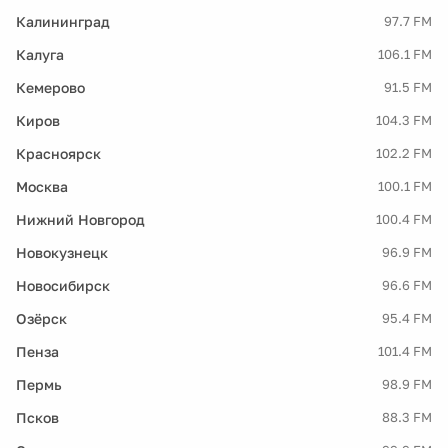
Калининград
97.7 FM
Калуга
106.1 FM
Кемерово
91.5 FM
Киров
104.3 FM
Красноярск
102.2 FM
Москва
100.1 FM
Нижний Новгород
100.4 FM
Новокузнецк
96.9 FM
Новосибирск
96.6 FM
Озёрск
95.4 FM
Пенза
101.4 FM
Пермь
98.9 FM
Псков
88.3 FM