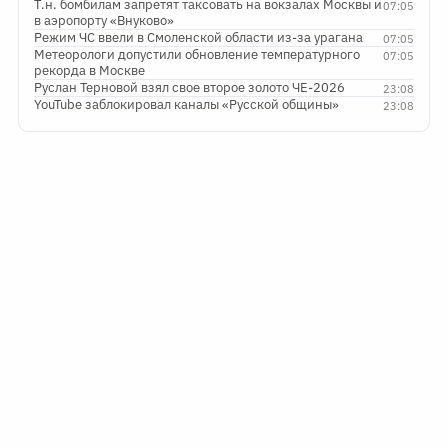
Т.н. бомбилам запретят таксовать на вокзалах Москвы и
07:05
в аэропорту «Внуково»
Режим ЧС ввели в Смоленской области из-за урагана
07:05
Метеорологи допустили обновление температурного
07:05
рекорда в Москве
Руслан Терновой взял свое второе золото ЧЕ-2026
23:08
YouTube заблокировал каналы «Русской общины»
23:08