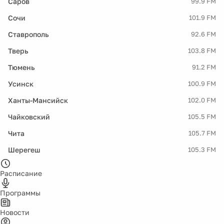
Саров
99.9 FM
Сочи
101.9 FM
Ставрополь
92.6 FM
Тверь
103.8 FM
Тюмень
91.2 FM
Усинск
100.9 FM
Ханты-Мансийск
102.0 FM
Чайковский
105.5 FM
Чита
105.7 FM
Шерегеш
105.3 FM
Расписание
Программы
Новости