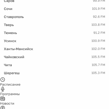
Саров
99.9 FM
Сочи
101.9 FM
Ставрополь
92.6 FM
Тверь
103.8 FM
Тюмень
91.2 FM
Усинск
100.9 FM
Ханты-Мансийск
102.0 FM
Чайковский
105.5 FM
Чита
105.7 FM
Шерегеш
105.3 FM
Расписание
Программы
Новости