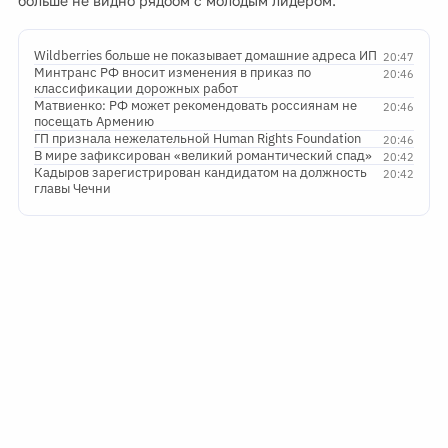
больше не видно рядоом с молодым лидером.
Wildberries больше не показывает домашние адреса ИП
20:47
Минтранс РФ вносит изменения в приказ по
20:46
классификации дорожных работ
Матвиенко: РФ может рекомендовать россиянам не
20:46
посещать Армению
ГП признала нежелательной Human Rights Foundation
20:46
В мире зафиксирован «великий романтический спад»
20:42
Кадыров зарегистрирован кандидатом на должность
20:42
главы Чечни