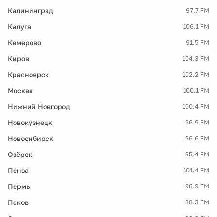
Калининград
97.7 FM
Калуга
106.1 FM
Кемерово
91.5 FM
Киров
104.3 FM
Красноярск
102.2 FM
Москва
100.1 FM
Нижний Новгород
100.4 FM
Новокузнецк
96.9 FM
Новосибирск
96.6 FM
Озёрск
95.4 FM
Пенза
101.4 FM
Пермь
98.9 FM
Псков
88.3 FM