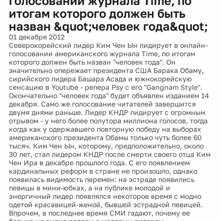
голосовании журнала Time, по
итогам которого должен быть
назван &quot;человек года&quot;
01 декабря 2012
Северокорейский лидер Ким Чен Ын лидирует в онлайн-
голосовании американского журнала Time, по итогам
которого должен быть назван "человек года". Он
значительно опережает президента США Барака Обаму,
сирийского лидера Башара Асада и южнокорейскую
сенсацию в Youtubе - репера Psy с его "Gangnam Style".
Окончательно "человек года" будет объявлен изданием 14
декабря. Само же голосование читателей завершится
двумя днями раньше. Лидер КНДР лидирует с огромным
отрывом - у него более полутора миллиона голосов, тогда
когда как у одержавшего повторную победу на выборах
американского президента Обамы только чуть более 60
тысяч. Ким Чен Ын, которому, предположительно, около
30 лет, стал лидером КНДР после смерти своего отца Ким
Чен Ира в декабре прошлого года. С его появлением
кардинальных реформ в стране не произошло, однако
появилась видимость перемен: на эстраде появились
певицы в мини-юбках, а на публике молодой и
энергичный лидер появлялся некоторое время с модно
одетой красавицей-женой, бывшей эстрадной певицей.
Впрочем, в последнее время СМИ гадают, почему ее