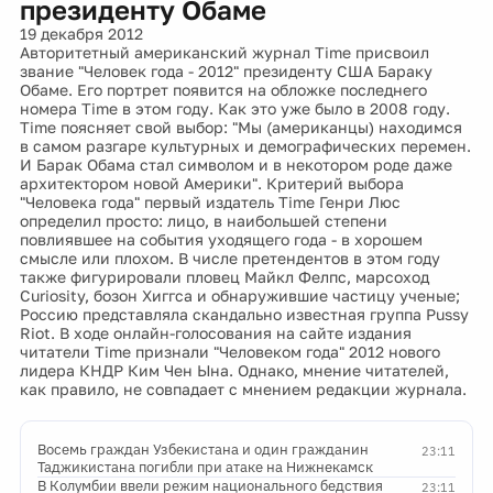
президенту Обаме
19 декабря 2012
Авторитетный американский журнал Time присвоил
звание "Человек года - 2012" президенту США Бараку
Обаме. Его портрет появится на обложке последнего
номера Time в этом году. Как это уже было в 2008 году.
Time поясняет свой выбор: "Мы (американцы) находимся
в самом разгаре культурных и демографических перемен.
И Барак Обама стал символом и в некотором роде даже
архитектором новой Америки". Критерий выбора
"Человека года" первый издатель Time Генри Люс
определил просто: лицо, в наибольшей степени
повлиявшее на события уходящего года - в хорошем
смысле или плохом. В числе претендентов в этом году
также фигурировали пловец Майкл Фелпс, марсоход
Curiosity, бозон Хиггса и обнаружившие частицу ученые;
Россию представляла скандально известная группа Pussy
Riot. В ходе онлайн-голосования на сайте издания
читатели Time признали "Человеком года" 2012 нового
лидера КНДР Ким Чен Ына. Однако, мнение читателей,
как правило, не совпадает с мнением редакции журнала.
Восемь граждан Узбекистана и один гражданин
23:11
Таджикистана погибли при атаке на Нижнекамск
В Колумбии ввели режим национального бедствия
23:11