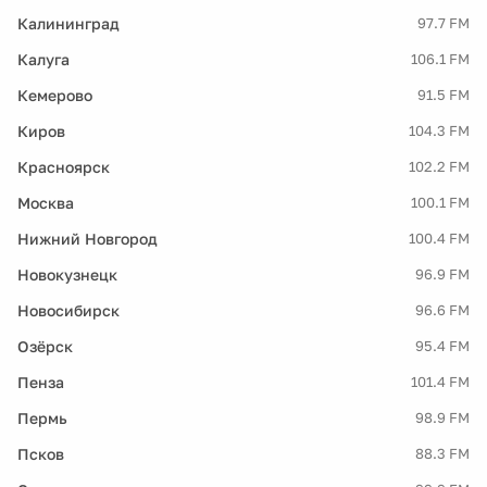
Калининград
97.7 FM
Калуга
106.1 FM
Кемерово
91.5 FM
Киров
104.3 FM
Красноярск
102.2 FM
Москва
100.1 FM
Нижний Новгород
100.4 FM
Новокузнецк
96.9 FM
Новосибирск
96.6 FM
Озёрск
95.4 FM
Пенза
101.4 FM
Пермь
98.9 FM
Псков
88.3 FM