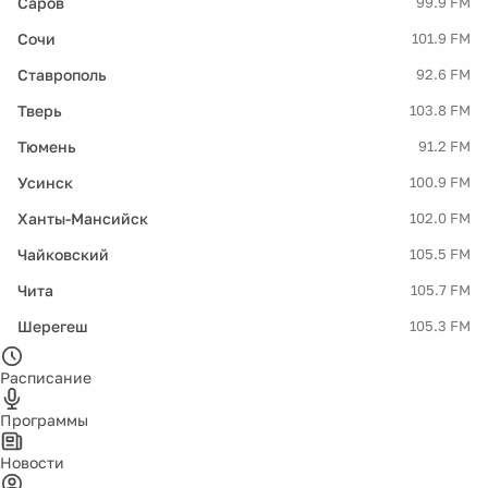
Саров
99.9 FM
Сочи
101.9 FM
Ставрополь
92.6 FM
Тверь
103.8 FM
Тюмень
91.2 FM
Усинск
100.9 FM
Ханты-Мансийск
102.0 FM
Чайковский
105.5 FM
Чита
105.7 FM
Шерегеш
105.3 FM
Расписание
Программы
Новости