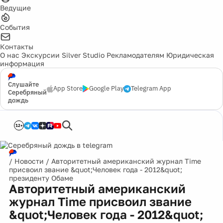
Ведущие
События
Контакты
О нас
Экскурсии
Silver Studio
Рекламодателям
Юридическая
информация
Слушайте
App Store
Google Play
Telegram App
Серебряный
дождь
12+
/
Новости
/
Авторитетный американский журнал Time
присвоил звание &quot;Человек года - 2012&quot;
президенту Обаме
Авторитетный американский
журнал Time присвоил звание
&quot;Человек года - 2012&quot;