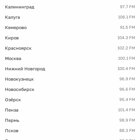
Калининград
97.7 FM
Калуга
106.1 FM
Кемерово
91.5 FM
Киров
104.3 FM
Красноярск
102.2 FM
Москва
100.1 FM
Нижний Новгород
100.4 FM
Новокузнецк
96.9 FM
Новосибирск
96.6 FM
Озёрск
95.4 FM
Пенза
101.4 FM
Пермь
98.9 FM
Псков
88.3 FM