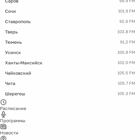
Саров
99.9 FM
Сочи
101.9 FM
Ставрополь
92.6 FM
Тверь
103.8 FM
Тюмень
91.2 FM
Усинск
100.9 FM
Ханты-Мансийск
102.0 FM
Чайковский
105.5 FM
Чита
105.7 FM
Шерегеш
105.3 FM
Расписание
Программы
Новости