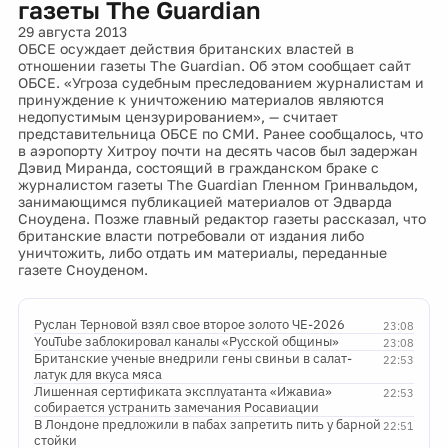
газеты The Guardian
29 августа 2013
ОБСЕ осуждает действия британских властей в
отношении газеты The Guardian. Об этом сообщает сайт
ОБСЕ. «Угроза судебным преследованием журналистам и
принуждение к уничтожению материалов являются
недопустимым цензурированием», — считает
представительница ОБСЕ по СМИ. Ранее сообщалось, что
в аэропорту Хитроу почти на десять часов был задержан
Дэвид Миранда, состоящий в гражданском браке с
журналистом газеты The Guardian Гленном Гринвальдом,
занимающимся публикацией материалов от Эдварда
Сноудена. Позже главный редактор газеты рассказал, что
британские власти потребовали от издания либо
уничтожить, либо отдать им материалы, переданные
газете Сноуденом.
Руслан Терновой взял свое второе золото ЧЕ-2026
23:08
YouTube заблокировал каналы «Русской общины»
23:08
Британские ученые внедрили гены свиньи в салат-
22:53
латук для вкуса мяса
Лишенная сертификата эксплуатанта «Ижавиа»
22:53
собирается устранить замечания Росавиации
В Лондоне предложили в пабах запретить пить у барной
22:51
стойки