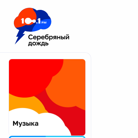
Москва 100.1 FM
Апатиты
Астрахань
Волгоград
Вологда
Екатеринбург
Иваново
Казань
Калининград
Калуга