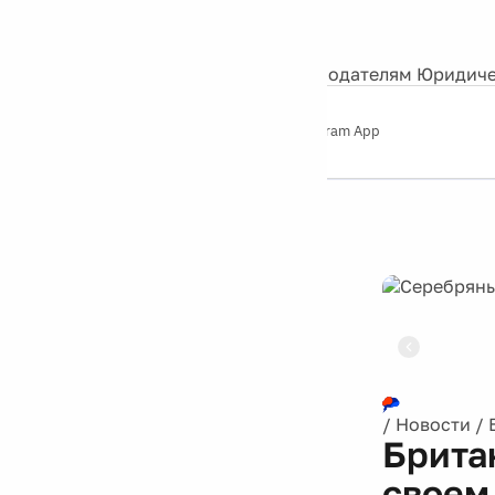
События
Контакты
О нас
Экскурсии
Silver Studio
Рекламодателям
Юридиче
Слушайте
App Store
Google Play
Telegram App
Серебряный
дождь
12+
Реклама
/
Новости
/
Брита
своем