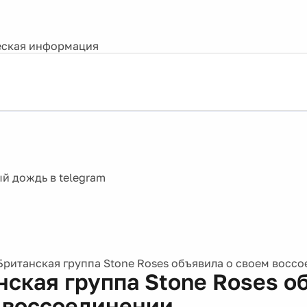
ская информация
Британская группа Stone Roses объявила о своем восс
нская группа Stone Roses о
 воссоединении