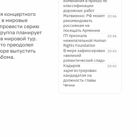
изменения в приказ по
классификации
дорожных работ
ля концертного
Матвиенко: РФ может
20:46
о в мировые
рекомендовать
россиянам не
ы провести серию
посещать Армению
группа планирует
ГП признала
20:46
 в мировой тур.
нежелательной Human
что преодолел
Rights Foundation
коре выпустить
В мире зафиксирован
20:42
«великий
ьбома.
романтический спад»
Кадыров
20:42
зарегистрирован
кандидатом на
должность главы
Чечни