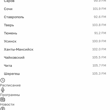
Саров
99.9 FM
Сочи
101.9 FM
Ставрополь
92.6 FM
Тверь
103.8 FM
Тюмень
91.2 FM
Усинск
100.9 FM
Ханты-Мансийск
102.0 FM
Чайковский
105.5 FM
Чита
105.7 FM
Шерегеш
105.3 FM
Расписание
Программы
Новости