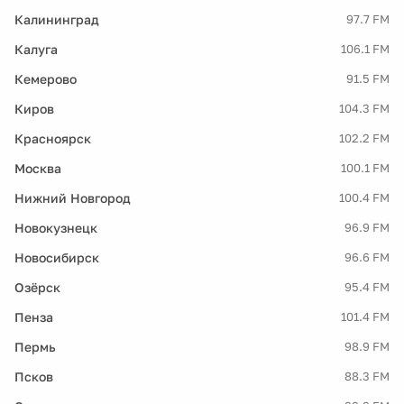
Калининград
97.7 FM
Калуга
106.1 FM
Кемерово
91.5 FM
Киров
104.3 FM
Красноярск
102.2 FM
Москва
100.1 FM
Нижний Новгород
100.4 FM
Новокузнецк
96.9 FM
Новосибирск
96.6 FM
Озёрск
95.4 FM
Пенза
101.4 FM
Пермь
98.9 FM
Псков
88.3 FM