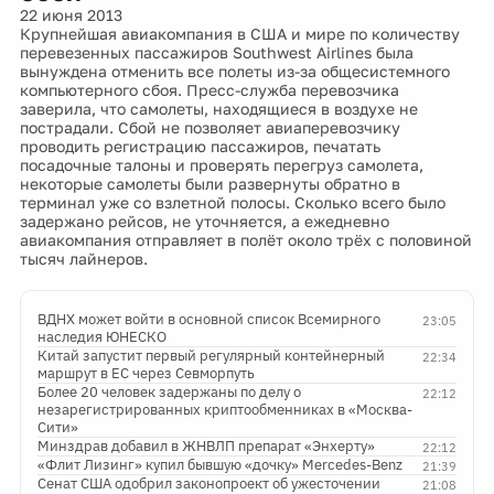
22 июня 2013
Крупнейшая авиакомпания в США и мире по количеству
перевезенных пассажиров Southwest Airlines была
вынуждена отменить все полеты из-за общесистемного
компьютерного сбоя. Пресс-служба перевозчика
заверила, что самолеты, находящиеся в воздухе не
пострадали. Сбой не позволяет авиаперевозчику
проводить регистрацию пассажиров, печатать
посадочные талоны и проверять перегруз самолета,
некоторые самолеты были развернуты обратно в
терминал уже со взлетной полосы. Сколько всего было
задержано рейсов, не уточняется, а ежедневно
авиакомпания отправляет в полёт около трёх с половиной
тысяч лайнеров.
ВДНХ может войти в основной список Всемирного
23:05
наследия ЮНЕСКО
Китай запустит первый регулярный контейнерный
22:34
маршрут в ЕС через Севморпуть
Более 20 человек задержаны по делу о
22:12
незарегистрированных криптообменниках в «Москва-
Сити»
Минздрав добавил в ЖНВЛП препарат «Энхерту»
22:12
«Флит Лизинг» купил бывшую «дочку» Mercedes-Benz
21:39
Сенат США одобрил законопроект об ужесточении
21:08