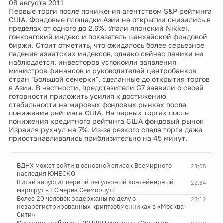
08 августа 2011
Первые торги после понижения агентством S&P рейтинга
США. Фондовые площадки Азии на открытии снизились в
пределах от одного до 2,6%. Упали японский Nikkei,
гонконгский индекс и показатель шанхайской фондовой
биржи. Стоит отметить, что ожидалось более серьезное
падение азиатских индексов, однако сейчас паники не
наблюдается, инвесторов успокоили заявления
министров финансов и руководителей центробанков
стран "Большой семерки", сделанные до открытия торгов
в Азии. В частности, представители G7 заявили о своей
готовности приложить усилия к достижению
стабильности на мировых фондовых рынках после
понижения рейтинга США. На первых торгах после
понижения кредитного рейтинга США фондовый рынок
Израиля рухнул на 7%. Из-за резкого спада торги даже
приостанавливались приблизительно на 45 минут.
ВДНХ может войти в основной список Всемирного
23:05
наследия ЮНЕСКО
Китай запустит первый регулярный контейнерный
22:34
маршрут в ЕС через Севморпуть
Более 20 человек задержаны по делу о
22:12
незарегистрированных криптообменниках в «Москва-
Сити»
Минздрав добавил в ЖНВЛП препарат «Энхерту»