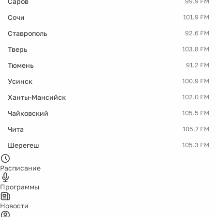
Саров
99.9 FM
Сочи
101.9 FM
Ставрополь
92.6 FM
Тверь
103.8 FM
Тюмень
91.2 FM
Усинск
100.9 FM
Ханты-Мансийск
102.0 FM
Чайковский
105.5 FM
Чита
105.7 FM
Шерегеш
105.3 FM
Расписание
Программы
Новости