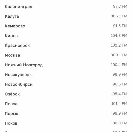
Калининград
97.7 FM
Калуга
106.1 FM
Кемерово
91.5 FM
Киров
104.3 FM
Красноярск
102.2 FM
Москва
100.1 FM
Нижний Новгород
100.4 FM
Новокузнецк
96.9 FM
Новосибирск
96.6 FM
Озёрск
95.4 FM
Пенза
101.4 FM
Пермь
98.9 FM
Псков
88.3 FM