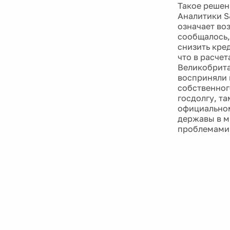
Такое решен
Аналитики S
означает во
сообщалось,
снизить кре
что в расчет
Великобрита
восприняли 
собственног
госдолгу, т
официальном
державы в м
проблемами 