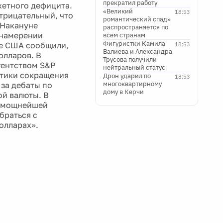
прекратил работу
жетного дефицита.
«Великий
18:53
трицательный, что
романтический спад»
 Накануне
распространяется по
 намерении
всем странам
Фигуристки Камила
не США сообщили,
18:53
Валиева и Александра
олларов. В
Трусова получили
гентством S&P
нейтральный статус
итики сокращения
Дрон ударил по
18:53
многоквартирному
 за дебаты по
дому в Керчи
ой валюты. В
р мощнейшей
браться с
олларах».