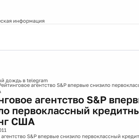
ская информация
Рейтинговое агентство S&P впервые снизило первокла
А
нговое агентство S&P впер
ло первоклассный кредитн
нг США
011
 агентство S&P впервые снизило первоклассный креди