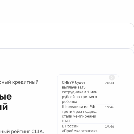
ссный кредитный
СИБУР будет
20:34
выплачивать
сотрудникам 1 млн
вые
рублей за третьего
ребенка
ый
Школьники из РФ
19:46
третий раз подряд
стали чемпионами
IOAI
В России
19:46
тный рейтинг США.
«Праймкартонпак»