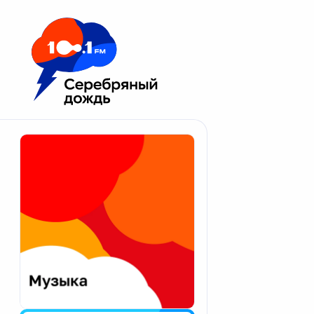
Москва 100.1 FM
Апатиты
Астрахань
Волгоград
Вологда
Екатеринбург
Иваново
Казань
Калининград
Калуга