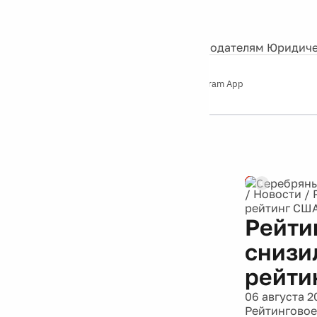
События
Контакты
О нас
Экскурсии
Silver Studio
Рекламодателям
Юридиче
Слушайте
App Store
Google Play
Telegram App
Серебряный
дождь
12+
Реклама
/
Новости
/
рейтинг СШ
Рейти
снизи
рейти
06 августа 2
Рейтинговое