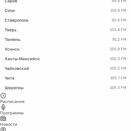
Саров
99.9 FM
Сочи
101.9 FM
Ставрополь
92.6 FM
Тверь
103.8 FM
Тюмень
91.2 FM
Усинск
100.9 FM
Ханты-Мансийск
102.0 FM
Чайковский
105.5 FM
Чита
105.7 FM
Шерегеш
105.3 FM
Расписание
Программы
Новости