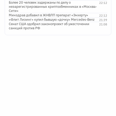
Более 20 человек задержаны по делу о
22:12
незарегистрированных криптообменниках в «Москва-
Сити»
Минздрав добавил в ЖНВЛП препарат «Энхерту»
22:12
«Флит Лизинг» купил бывшую «дочку» Mercedes-Benz
21:39
Сенат США одобрил законопроект об ужесточении
21:08
санкций против РФ