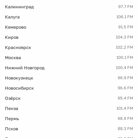
Калининград
97.7 FM
Калуга
106.1 FM
Кемерово
91.5 FM
Киров
104.3 FM
Красноярск
102.2 FM
Москва
100.1 FM
Нижний Новгород
100.4 FM
Новокузнецк
96.9 FM
Новосибирск
96.6 FM
Озёрск
95.4 FM
Пенза
101.4 FM
Пермь
98.9 FM
Псков
88.3 FM