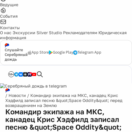
Ведущие
События
Контакты
О нас
Экскурсии
Silver Studio
Рекламодателям
Юридическая
информация
Слушайте
App Store
Google Play
Telegram App
Серебряный
дождь
12+
/
Новости
/
Командир экипажа на МКС, канадец Крис
Хэдфилд записал песню &quot;Space Oddity&quot; перед
возвращением на Землю
Командир экипажа на МКС,
канадец Крис Хэдфилд записал
песню &quot;Space Oddity&quot;