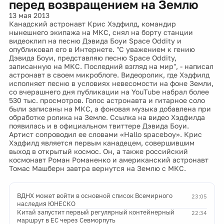
перед возвращением на Землю
13 мая 2013
Канадский астронавт Крис Хэдфилд, командир
нынешнего экипажа на МКС, снял на борту станции
видеоклип на песню Дэвида Боуи Space Oddity и
опубликовал его в Интернете. "С уважением к гению
Дэвида Боуи, представляю песню Space Oddity,
записанную на МКС. Последний взгляд на мир", - написал
астронавт в своем микроблоге. Видеоролик, где Хэдфилд
исполняет песню в условиях невесомости на фоне Земли,
со вчерашнего дня публикации на YouTube набрал более
530 тыс. просмотров. Голос астронавта и гитарное соло
были записаны на МКС, а фоновая музыка добавлена при
обработке ролика на Земле. Ссылка на видео Хэдфилда
появилась и в официальном твиттере Дэвида Боуи.
Артист сопроводил ее словами «Hallo spaceboy». Крис
Хэдфилд является первым канадецем, совершившим
выход в открытый космос. Он, а также российский
космонавт Роман Романенко и американский астронавт
Томас Машберн завтра вернутся на Землю с МКС.
ВДНХ может войти в основной список Всемирного
23:05
наследия ЮНЕСКО
Китай запустит первый регулярный контейнерный
22:34
маршрут в ЕС через Севморпуть